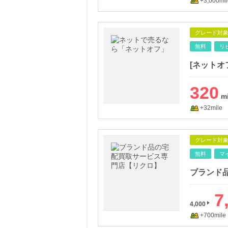
+3,000mil
グレード対
無料
リ
[ネットオ
320
+32mile
グレード対
無料
マ
ブランド
7
4,000
+700mile