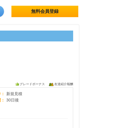
無料会員登録
グレードボーナス
友達紹介報酬
加盟店者数最大級【外壁塗装の窓口】
件
新規見積
間
30日後