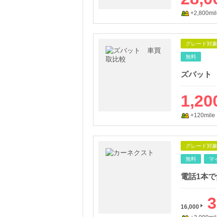
+2,800mil
グレード対
無料
ズバット
1,20
+120mile
グレード対
無料
マ
3
16,000