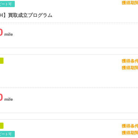
獲得期
ピート可
SH】買取成立プログラム
0
獲得条
象
獲得期
0
獲得条
象
獲得期
ピート可