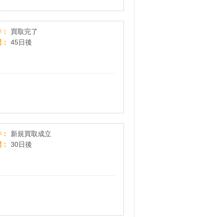
[ネットオフ]本＆CD＆DVD買取プロモーション
件
買取完了
間
45日後
ブランド品の宅配買取サービス専門店【リクロ】
件
新規買取成立
間
30日後