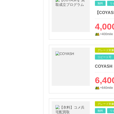
無料
リ
【COYA
4,00
+400mile
グレード対
リピート可
COYASH
6,40
+640mile
グレード対
無料
リ