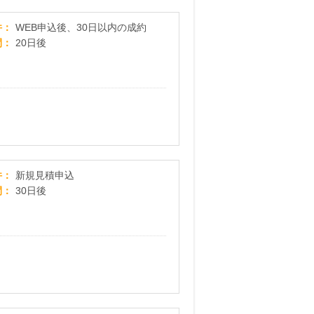
どんな車も高価買取り！廃車買取の【カーネクス
件
WEB申込後、30日以内の成約
間
20日後
リフォームの無料一括見積もり【リショップナビ
件
新規見積申込
間
30日後