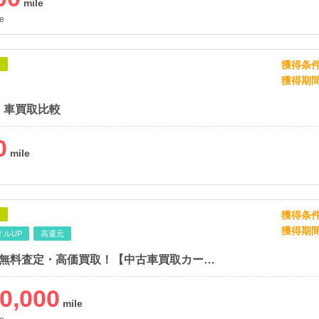
e
獲得条
象
獲得期
 車買取比較
0
獲得条
象
獲得期
イルUP
高還元
電話1本で無料査定・高価買取！【中古車買取カーネクスト】
0,000