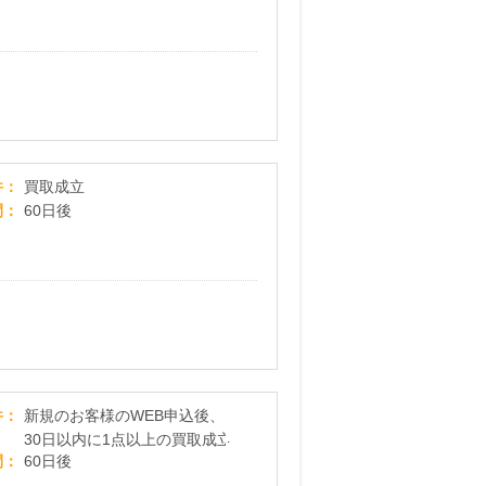
【フィギュア買取もえたく】ネットオフ宅配買取
件
買取成立
間
60日後
釣具の宅配買取専門店「フィッシングコレクト」
件
新規のお客様のWEB申込後、
30日以内に1点以上の買取成立
間
60日後