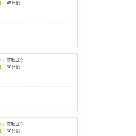
間
45日後
COYASH
件
買取成立
間
60日後
【衣料】コメ兵宅配買取
件
買取成立
間
60日後