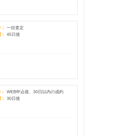
ズバット 車買取比較
件
一括査定
間
45日後
電話1本で無料査定・高価買取！【中古車買取カー
件
WEB申込後、30日以内の成約
間
30日後