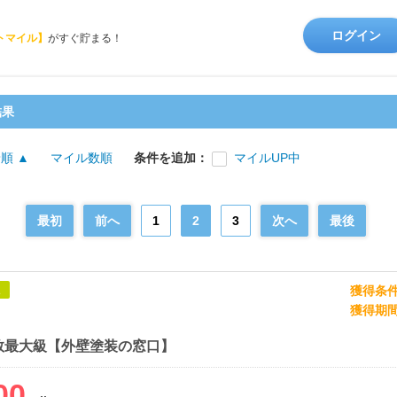
ログイン
トマイル】
がすぐ貯まる！
結果
順 ▲
マイル数順
条件を追加：
マイルUP中
最初
前へ
1
2
3
次へ
最後
獲得条
象
獲得期
数最大級【外壁塗装の窓口】
00