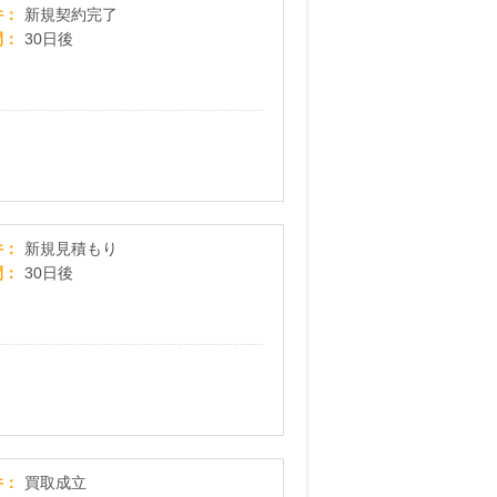
住宅用太陽光発電のNo.1見積りサイト【ソーラーパ
件
新規契約完了
間
30日後
外構工事の優良業者紹介サービス【外構・エクス
件
新規見積もり
間
30日後
【COYASH】買取成立プログラム
件
買取成立