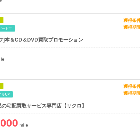
e
獲得条
象
獲得期
ピート可
フ]本＆CD＆DVD買取プロモーション
獲得条
象
獲得期
イルUP
品の宅配買取サービス専門店【リクロ】
,000