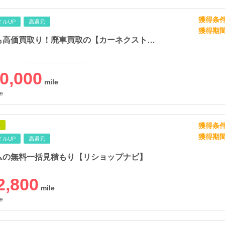
獲得条
イルUP
高還元
獲得期
どんな車も高価買取り！廃車買取の【カーネクスト】申し込み促進
0,000
e
獲得条
象
獲得期
イルUP
高還元
ムの無料一括見積もり【リショップナビ】
2,800
e