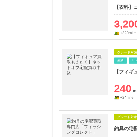
【衣料】
3,20
+320mile
グレード対
無料
リ
【フィギ
240
+24mile
グレード対
釣具の宅