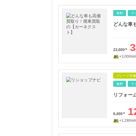
無料
マ
3
22,000
+3,000mil
グレード対
無料
マ
リフォー
1
6,400
+1,280mil