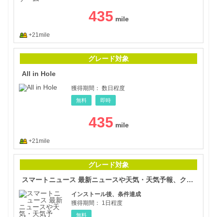
435
+21mile
All 
グレード対象
All in Hole
獲得期間：
数日程度
無料
即時
435
+21mile
スマ
グレード対象
スマートニュース 最新ニュースや天気・天気予報、クーポンも
インストール後、条件達成
獲得期間：
1日程度
無料