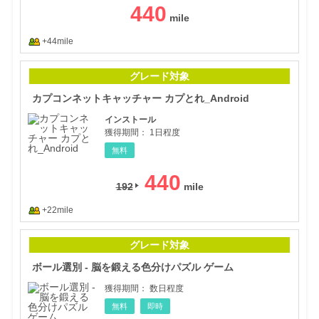
440
+44mile
カプ
グレード対象
カプコンネットキャッチャー カプとれ_Android
インストール
獲得期間：
1日程度
無料
440
192
+22mile
ボー
グレード対象
ボール選別 - 脳を鍛える色分けパズル ゲーム
獲得期間：
数日程度
無料
即時