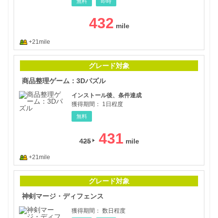
無料
即時
432
+21mile
商品
グレード対象
商品整理ゲーム：3Dパズル
インストール後、条件達成
獲得期間：
1日程度
無料
431
425
+21mile
神剣
グレード対象
神剣マージ・ディフェンス
獲得期間：
数日程度