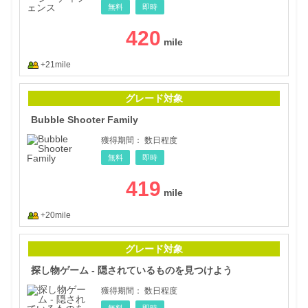
無料
即時
420
+21mile
Bubb
グレード対象
Bubble Shooter Family
獲得期間：
数日程度
無料
即時
419
+20mile
探し
グレード対象
探し物ゲーム - 隠されているものを見つけよう
獲得期間：
数日程度
無料
即時