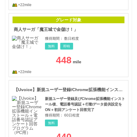
+22mile
商人
グレード対象
商人サーガ「魔王城で金儲け！」
獲得期間：
数日程度
無料
即時
448
+22mile
【U
【Uvoice】新規ユーザー登録/Chrome拡張機能インストール＋電話番号認証アンケート回答プログラム（PC用）
新規ユーザー登録及びChrome拡張機能インスト
ール後、電話番号認証＋行動データ提供設定を
ON＋初回アンケート回答完了
獲得期間：
60日程度
無料
440