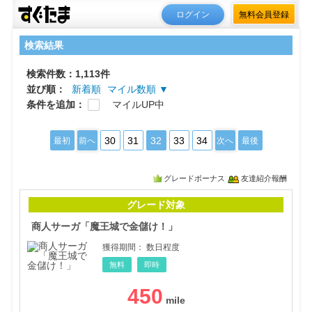
ログイン
無料会員登録
検索結果
検索件数：1,113件
並び順：
新着順
マイル数順 ▼
条件を追加：
マイルUP中
30
31
32
33
34
最初
前へ
次へ
最後
グレードボーナス
友達紹介報酬
商人
グレード対象
商人サーガ「魔王城で金儲け！」
獲得期間：
数日程度
無料
即時
450