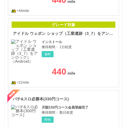
+44mile
アイ
グレード対象
アイドル ウェポン ショップ（工業遺跡（3_7）をアンロック）（Android）
インストール
獲得期間：
1日程度
無料
440
+22mile
パチ
パチ&スロ必勝本(330円コース)
月額330円コース会員登録完了
獲得期間：
数日程度
即時