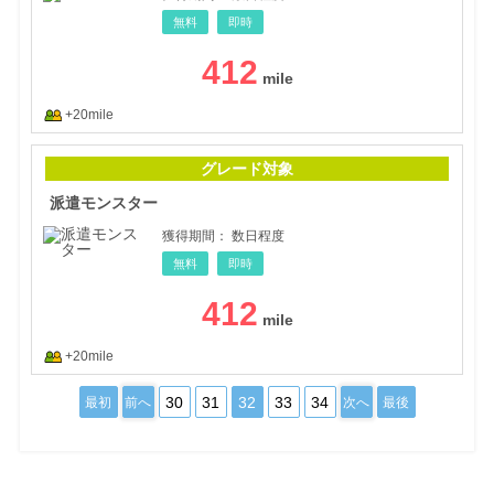
無料
即時
412
+20mile
派遣
グレード対象
派遣モンスター
獲得期間：
数日程度
無料
即時
412
+20mile
30
31
32
33
34
最初
前へ
次へ
最後