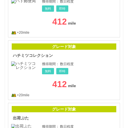
獲得期間：
数日程度
無料
即時
412
+20mile
ハチ
グレード対象
ハチミツコレクション
獲得期間：
数日程度
無料
即時
412
+20mile
出荷
グレード対象
出荷ぶた
獲得期間：
数日程度