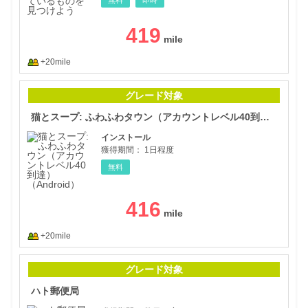
419
+20mile
猫と
グレード対象
猫とスープ: ふわふわタウン（アカウントレベル40到達）（Android）
インストール
獲得期間：
1日程度
無料
416
+20mile
ハト
グレード対象
ハト郵便局