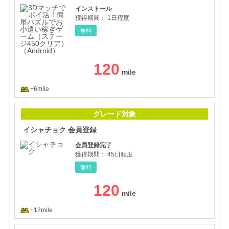
インストール
獲得期間：
1日程度
無料
120
+6mile
イシ
グレード対象
イシャチョク 会員登録
会員登録完了
獲得期間：
45日程度
無料
120
+12mile
【メ