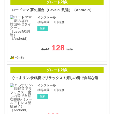
グレード対象
ロードママ 夢の屋台（Level50到達）（Android）
インストール
獲得期間：
1日程度
無料
128
104
+6mile
ぐっ
グレード対象
ぐっすリン-快眠音でリラックス！癒しの音で自然な睡眠-（メールアドレス登録完了）（Android）
インストール
獲得期間：
1日程度
無料