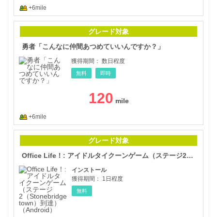
+6mile
勇者
グレード対象
勇者「こんなに仲間あつめていいんですか？」
獲得期間：
数日程度
無料
即時
120
+6mile
Of
グレード対象
Office Life！: アイドルタイクーンゲーム（ステージ2（Stonebridge town）到達）（Android）
インストール
獲得期間：
1日程度
無料