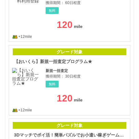
獲得期間：
60日程度
無料
120
+12mile
【お
グレード対象
【おいくら】新規一括査定プログラム★
新規一括査定
獲得期間：
30日程度
無料
120
+12mile
3D
グレード対象
3Dマッチでポイ活！簡単パズルでお小遣い稼ぎゲーム（ステージ450クリア）（Android）