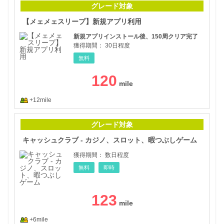
グレード対象
【メェメェスリープ】新規アプリ利用
新規アプリインストール後、150周クリア完了
獲得期間：
30日程度
無料
120
+12mile
キャ
グレード対象
キャッシュクラブ - カジノ、スロット、暇つぶしゲーム
獲得期間：
数日程度
無料
即時
123
+6mile