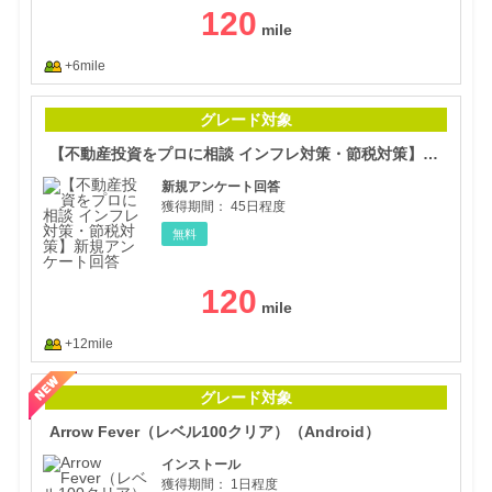
120
+6mile
【不
グレード対象
【不動産投資をプロに相談 インフレ対策・節税対策】新規アンケート回答
新規アンケート回答
獲得期間：
45日程度
無料
120
+12mile
Arr
グレード対象
Arrow Fever（レベル100クリア）（Android）
インストール
獲得期間：
1日程度