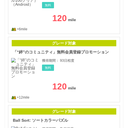
無料
120
+6mile
「“
グレード対象
「“絆”のコミュニティ」無料会員登録プロモーション
獲得期間：
93日程度
無料
120
+12mile
Bal
グレード対象
Ball Sort: ソートカラーパズル