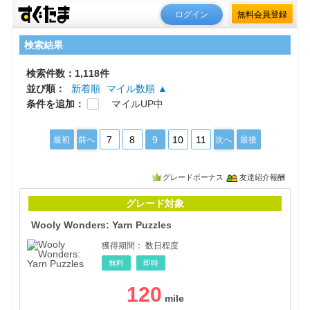
ログイン
無料会員登録
検索結果
検索件数：1,118件
並び順：
新着順
マイル数順 ▲
条件を追加：
マイルUP中
7
8
9
10
11
最初
前へ
次へ
最後
グレードボーナス
友達紹介報酬
Wool
グレード対象
Wooly Wonders: Yarn Puzzles
獲得期間：
数日程度
無料
即時
120