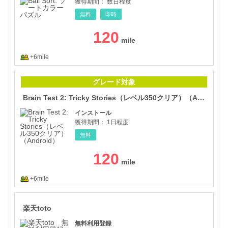
獲得期間：
数日程度
無料
即時
120
+6mile
Bra
グレード対象
Brain Test 2: Tricky Stories（レベル350クリア）（Android）
インストール
獲得期間：
1日程度
無料
120
+6mile
楽天t
楽天toto
無料利用登録