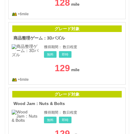
128
+6mile
商品
グレード対象
商品整理ゲーム：3Dパズル
獲得期間：
数日程度
無料
即時
129
+6mile
Woo
グレード対象
Wood Jam：Nuts & Bolts
獲得期間：
数日程度
無料
即時
129