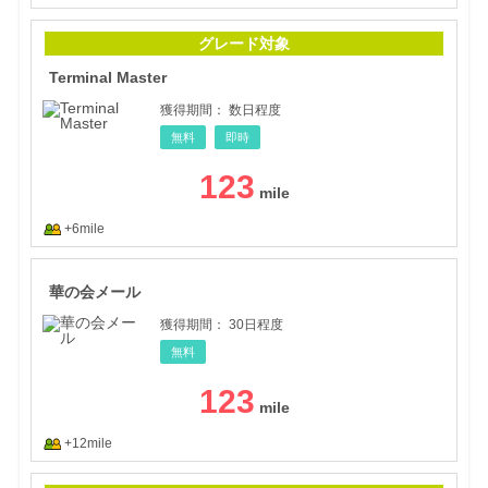
Term
グレード対象
Terminal Master
獲得期間：
数日程度
無料
即時
123
+6mile
華の
華の会メール
獲得期間：
30日程度
無料
123
+12mile
ロー