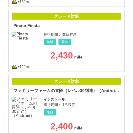
+131mile
Pina
グレード対象
Pinata Fiesta
獲得期間：
数日程度
無料
即時
2,430
+121mile
ファ
グレード対象
ファミリーファームの冒険（レベル30到達）（Android）
インストール
獲得期間：
1日程度
無料
2,400