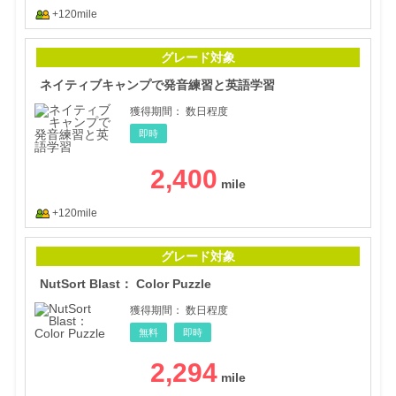
+120mile
ネイ
グレード対象
ネイティブキャンプで発音練習と英語学習
獲得期間：
数日程度
即時
2,400
+120mile
NutS
グレード対象
NutSort Blast： Color Puzzle
獲得期間：
数日程度
無料
即時
2,294