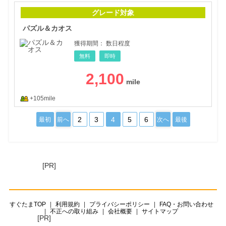
パズ
グレード対象
パズル＆カオス
獲得期間：
数日程度
無料
即時
2,100
+105mile
2
3
4
5
6
最初
前へ
次へ
最後
[PR]
すぐたまTOP
利用規約
プライバシーポリシー
FAQ・お問い合わせ
不正への取り組み
会社概要
サイトマップ
[PR]