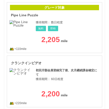
Pipe
グレード対象
Pipe Line Puzzle
獲得期間：
数日程度
無料
即時
2,205
+110mile
クラ
クランクインビデオ
初回月額会員登録完了後、次月継続課金確定に
て
獲得期間：
60日程度
2,200
+220mile