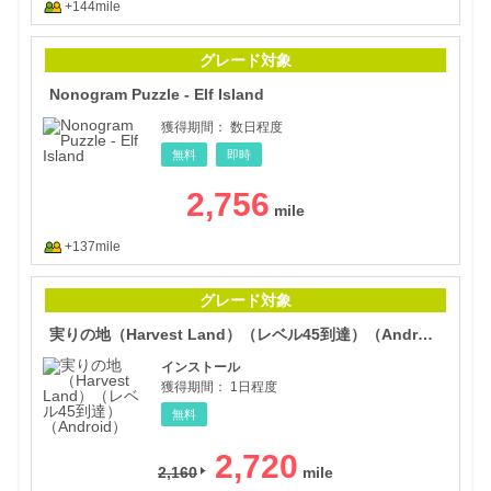
+144mile
Nono
グレード対象
Nonogram Puzzle - Elf Island
獲得期間：
数日程度
無料
即時
2,756
+137mile
実り
グレード対象
実りの地（Harvest Land）（レベル45到達）（Android）
インストール
獲得期間：
1日程度
無料
2,720
2,160