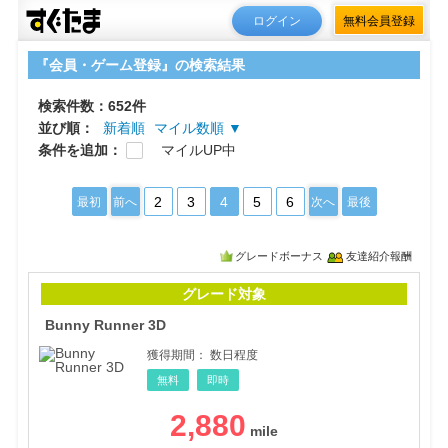
ログイン
無料会員登録
『会員・ゲーム登録』の検索結果
検索件数：652件
並び順：
新着順
マイル数順 ▼
条件を追加：
マイルUP中
2
3
4
5
6
最初
前へ
次へ
最後
グレードボーナス
友達紹介報酬
Bun
グレード対象
Bunny Runner 3D
獲得期間：
数日程度
無料
即時
2,880