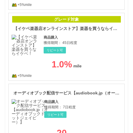
+5%mile
【イ
グレード対象
【イケベ楽器店オンラインストア】楽器を買うならイケベ！
商品購入
獲得期間：
45日程度
リピート可
1.0
%
+5%mile
オー
オーディオブック配信サービス【audiobook.jp（オーディオブックドットジェイピー）】
商品購入
獲得期間：
7日程度
リピート可
20