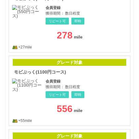
会員登録
獲得期間：
数日程度
リピート可
即時
278
+27mile
モビ
グレード対象
モビぶっく(1100円コース)
会員登録
獲得期間：
数日程度
リピート可
即時
556
+55mile
モビ
グレード対象