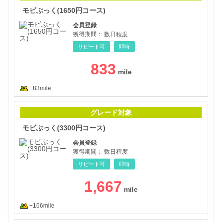
モビぶっく(1650円コース)
会員登録
獲得期間：
数日程度
リピート可
即時
833
+83mile
モビ
グレード対象
モビぶっく(3300円コース)
会員登録
獲得期間：
数日程度
リピート可
即時
1,667
+166mile