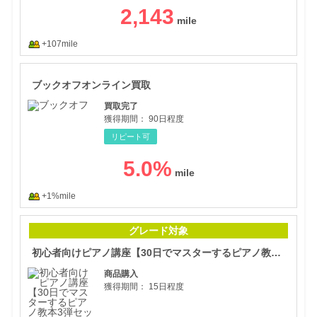
2,143
+107mile
ブッ
ブックオフオンライン買取
買取完了
獲得期間：
90日程度
リピート可
5.0
%
+1%mile
初心
グレード対象
初心者向けピアノ講座【30日でマスターするピアノ教本3弾セット】
商品購入
獲得期間：
15日程度