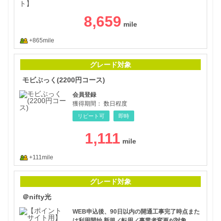
8,659
+865mile
モビ
グレード対象
モビぶっく(2200円コース)
会員登録
獲得期間：
数日程度
リピート可
即時
1,111
+111mile
＠ni
グレード対象
＠nifty光
WEB申込後、90日以内の開通工事完了時点また
は利用開始 新規／転用／事業者変更が対象