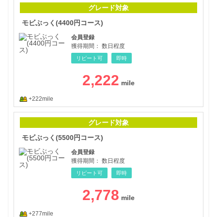
モビ
グレード対象
モビぶっく(4400円コース)
会員登録
獲得期間：
数日程度
リピート可
即時
2,222
+222mile
モビ
グレード対象
モビぶっく(5500円コース)
会員登録
獲得期間：
数日程度
リピート可
即時
2,778
+277mile