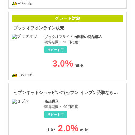
+1%mile
ブッ
グレード対象
ブックオフオンライン販売
ブックオフサイト内掲載の商品購入
獲得期間：
90日程度
リピート可
3.0
%
+3%mile
セブ
セブンネットショッピング(セブン-イレブン受取なら送料無料)
商品購入
獲得期間：
90日程度
リピート可
2.0
%
1.0