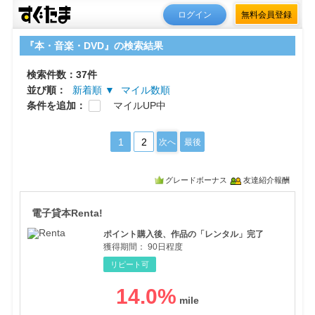
ログイン
無料会員登録
『本・音楽・DVD』の検索結果
検索件数：37件
並び順：
新着順 ▼
マイル数順
条件を追加：
マイルUP中
1
2
次へ
最後
グレードボーナス
友達紹介報酬
電子
電子貸本Renta!
ポイント購入後、作品の「レンタル」完了
獲得期間：
90日程度
リピート可
14.0
%