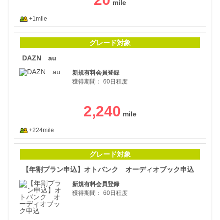
+1mile
DA
グレード対象
DAZN au
新規有料会員登録
獲得期間：
60日程度
2,240
+224mile
【年
グレード対象
【年割プラン申込】オトバンク オーディオブック申込
新規有料会員登録
獲得期間：
60日程度