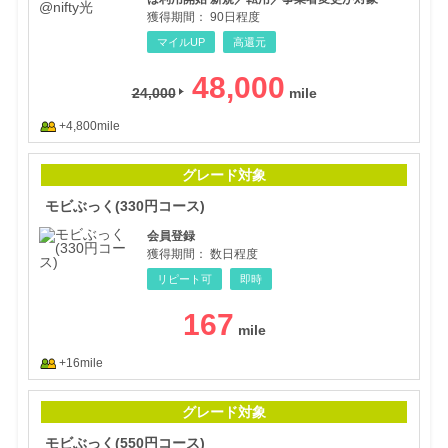
獲得期間：
90日程度
マイルUP
高還元
48,000
24,000
+4,800mile
モビ
グレード対象
モビぶっく(330円コース)
会員登録
獲得期間：
数日程度
リピート可
即時
167
+16mile
モビ
グレード対象
モビぶっく(550円コース)