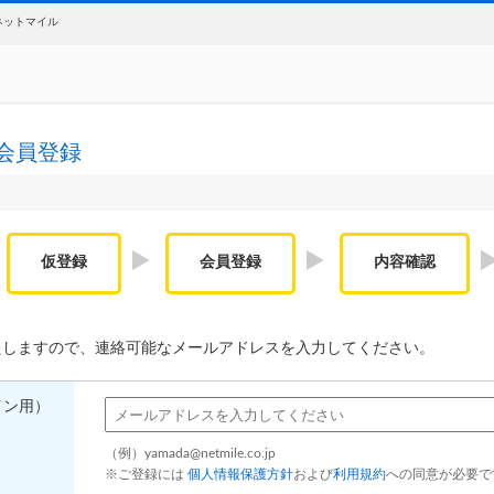
ネットマイル
会員登録
仮登録
会員登録
内容確認
たしますので、連絡可能なメールアドレスを入力してください。
イン用）
（例）
yamada@netmile.co.jp
※ご登録には
個人情報保護方針
および
利用規約
への同意が必要で