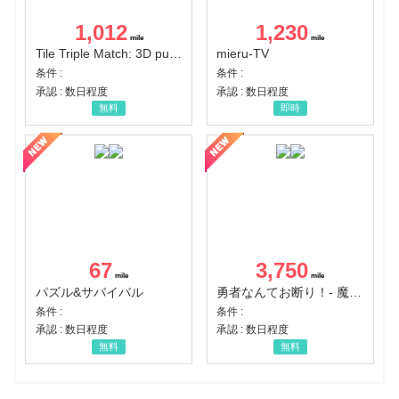
1,012
1,230
Tile Triple Match: 3D puzzle
mieru-TV
条件 :
条件 :
承認 : 数日程度
承認 : 数日程度
無料
即時
67
3,750
パズル&サバイバル
勇者なんてお断り！- 魔王の力で異世界征服
条件 :
条件 :
承認 : 数日程度
承認 : 数日程度
無料
無料