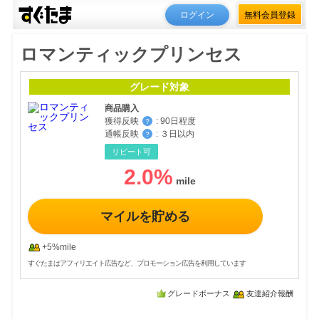
ログイン
無料会員登録
ロマンティックプリンセス
グレード対象
商品購入
獲得反映
:
90日程度
？
通帳反映
:
３日以内
？
リピート可
2.0
%
マイルを貯める
+5%mile
すぐたまはアフィリエイト広告など、プロモーション広告を利用しています
グレードボーナス
友達紹介報酬