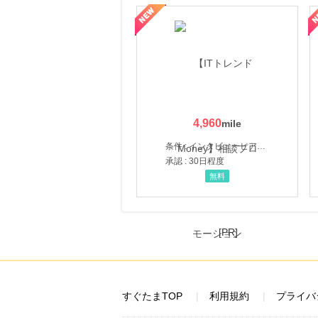
にお申し込みがありました
ウォーター【販売代理店】
創業40余年の割烹料亭千賀監修【おせちの千賀屋】おもて
12時間前
【マツキヨココカラオンラインストア】マツモトキヨシ・ココカラファイン公式通販サイト
3.8
%mile
にお申し込みがありました
15時間前
ブックオフオンライン販売
3.0
%mile
4,960
にお申し込みがありました
条件 : インタビューヒアリング完了
6時間前
承認 : 30日程度
楽天市場
2.0
無料
%mile
にお申し込みがありました
6時間前
楽天ブックス
[PR]
1.0
%mile
にお申し込みがありました
すぐたまTOP
利用規約
プライバ