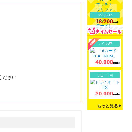
マイルUP
18,200
mile
詳細
マイルUP
40,000
mile
詳細
リピート可
ください
30,000
mile
もっと見る