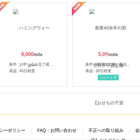
なし参道本店
SBI新生銀行「口座開設」
6,000
5.0
%
条件 : お申し込み完了後、決済登録完了と1ヶ月以内のサーバー初回設置。
条件 : WEB注文後、商品受け取り+入金確認時点
承認 : 45日程度
承認 : 30日程度
リピート可
シーポリシー
FAQ・お問い合わせ
不正への取り組み
会