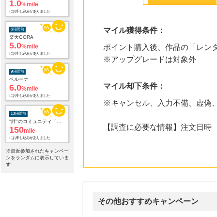
%mile
にお申し込みがありました
6時間前
マイル獲得条件：
楽天GORA
5.0
%mile
ポイント購入後、作品の「レン
にお申し込みがありました
※アップグレードは対象外
9時間前
ベルーナ
6.0
%mile
マイル却下条件：
にお申し込みがありました
※キャンセル、入力不備、虚偽
10時間前
"絆"のコミュニティ「公式サークル館」無料会員登録プロモーション
150
【調査に必要な情報】注文日時 
mile
にお申し込みがありました
※最近参加されたキャンペー
10時間前
ンをランダムに表示していま
【ゼヒトモ】毎月25,000件以上の依頼が届く国内最大級の見積もりサイト
す
6,000
mile
にお申し込みがありました
12時間前
その他おすすめキャンペーン
Yahoo!ショッピング
2.0
%mile