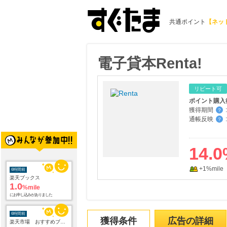
共通ポイント
【ネッ
電子貸本Renta!
リピート可
ポイント購入
獲得期間
:
？
通帳反映
:
？
14.0
6時間前
+1%mile
楽天ブックス
1.0
%mile
にお申し込みがありました
6時間前
楽天市場 おすすめブランド
獲得条件
広告の詳細
1.0