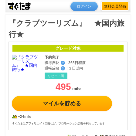
ログイン
無料会員登録
『クラブツーリズム』 ★国内旅
行★
グレード対象
予約完了
獲得反映
:
365日程度
？
通帳反映
:
３日以内
？
リピート可
495
マイルを貯める
+24mile
すぐたまはアフィリエイト広告など、プロモーション広告を利用しています