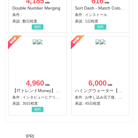
4,185
616
Double Number Merging
Sort Dash - Match Color Puzzle（チャレンジ11完了）（Android）
条件 :
条件 : インストール
承認 : 数日程度
承認 : 1日程度
無料
無料
4,960
6,000
【ITトレンドMoney】相談プロモーション
ハミングウォーター【販売代理店】
条件 : インタビューヒアリング完了
条件 : お申し込み完了後、決済登録完了と1ヶ月以内のサーバー初回設置。
承認 : 30日程度
承認 : 45日程度
無料
[PR]