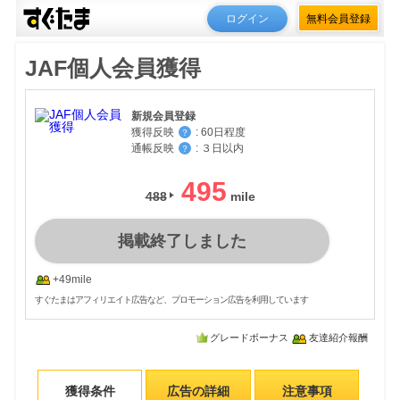
ログイン
無料会員登録
JAF個人会員獲得
新規会員登録
獲得反映
:
60日程度
？
通帳反映
:
３日以内
？
495
488
掲載終了しました
+49mile
すぐたまはアフィリエイト広告など、プロモーション広告を利用しています
グレードボーナス
友達紹介報酬
獲得条件
広告の詳細
注意事項