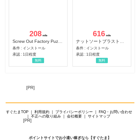
208
616
Screw Out Factory Puzzle 3D（経験値バーのマイルストーンを5にする（ユーザーレベル5に到達する））（Android）
ナットソートブラスト：カラーパズル（チャレンジ11完了）（Android）
条件 : インストール
条件 : インストール
承認 : 1日程度
承認 : 1日程度
無料
無料
[PR]
すぐたまTOP
利用規約
プライバシーポリシー
FAQ・お問い合わせ
不正への取り組み
会社概要
サイトマップ
[PR]
ポイントサイトでお小遣い稼ぎなら【すぐたま】