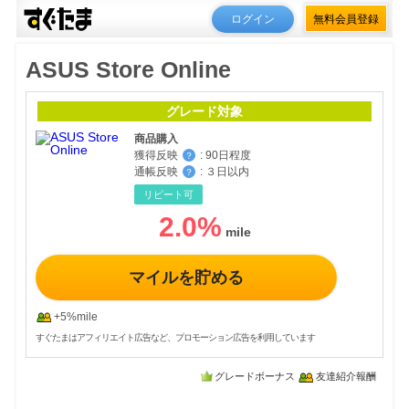
ログイン
無料会員登録
ASUS Store Online
グレード対象
商品購入
獲得反映
:
90日程度
？
通帳反映
:
３日以内
？
リピート可
2.0
%
マイルを貯める
+5%mile
すぐたまはアフィリエイト広告など、プロモーション広告を利用しています
グレードボーナス
友達紹介報酬