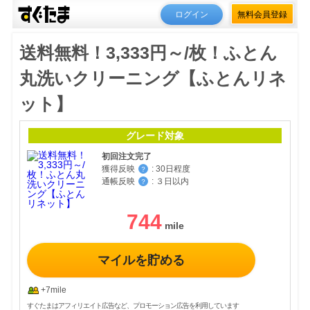
ログイン
無料会員登録
送料無料！3,333円～/枚！ふとん
丸洗いクリーニング【ふとんリネ
ット】
グレード対象
初回注文完了
獲得反映
:
30日程度
？
通帳反映
:
３日以内
？
744
マイルを貯める
+7mile
すぐたまはアフィリエイト広告など、プロモーション広告を利用しています