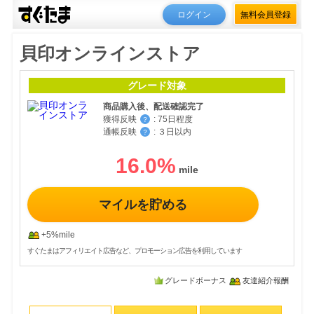
ログイン
無料会員登録
貝印オンラインストア
グレード対象
商品購入後、配送確認完了
獲得反映
:
75日程度
？
通帳反映
:
３日以内
？
16.0
%
マイルを貯める
+5%mile
すぐたまはアフィリエイト広告など、プロモーション広告を利用しています
グレードボーナス
友達紹介報酬