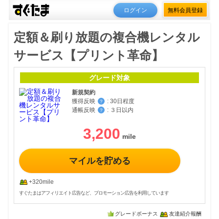
ログイン
無料会員登録
定額＆刷り放題の複合機レンタル
サービス【プリント革命】
グレード対象
新規契約
獲得反映
:
30日程度
？
通帳反映
:
３日以内
？
3,200
マイルを貯める
+320mile
すぐたまはアフィリエイト広告など、プロモーション広告を利用しています
グレードボーナス
友達紹介報酬