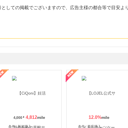
考としての掲載でございますので、広告主様の都合等で目安よ
年の信頼と高価買取を実現！ブランド品・貴金属の無料査定
4,812
12.0
%
4,000
条件 : 新規購入
条件 : 商品購入