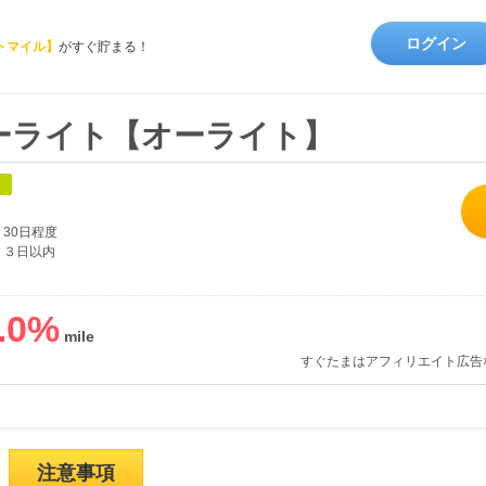
ログイン
トマイル】
がすぐ貯まる！
ーライト【オーライト】
象
30日程度
３日以内
.0
%
すぐたまはアフィリエイト広告
注意事項