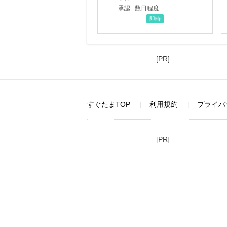
承認 : 数日程度
即時
[PR]
すぐたまTOP
利用規約
プライバ
[PR]