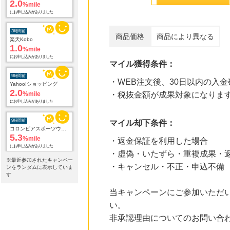
2.0
%mile
にお申し込みがありました
3時間前
商品価格
商品により異なる
楽天Kobo
1.0
%mile
にお申し込みがありました
マイル獲得条件：
9時間前
・WEB注文後、30日以内の入金
Yahoo!ショッピング
2.0
%mile
・税抜金額が成果対象になりま
にお申し込みがありました
9時間前
マイル却下条件：
コロンビアスポーツウェア 公式サイト
5.3
%mile
・返金保証を利用した場合
にお申し込みがありました
・虚偽・いたずら・重複成果・
※最近参加されたキャンペー
・キャンセル・不正・申込不備
9時間前
ンをランダムに表示していま
ホットペッパーグルメ
す
100
mile
当キャンペーンにご参加いただ
にお申し込みがありました
い。
9時間前
非承認理由についてのお問い合
話題の商品がお得に試せる【サンプル百貨店】ちょっプル申込
1.0
%mile