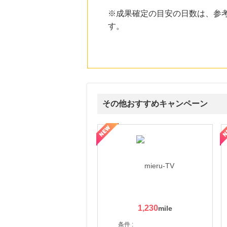
にお申し込みがありました
※成果確定の目安の日数は、参
12時間前
す。
ブックオフオンライン販売
3.0
%mile
にお申し込みがありました
21時間前
ベルーナ
2.0
%mile
にお申し込みがありました
その他おすすめキャンペーン
2時間前
Rakuten Fashion(楽天ファッション)
4.5
ni】妊活期のための葉酸サプリ
【LOJEL公式サイト】スーツケース・バッグ
【ロデオドライブ】創業70
%mile
にお申し込みがありました
1,230
条件 :