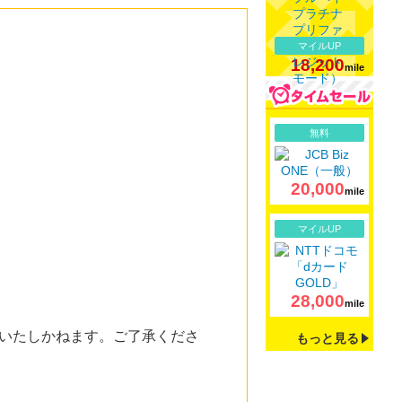
マイルUP
18,200
mile
詳細
無料
20,000
mile
詳細
マイルUP
28,000
mile
いたしかねます。ご了承くださ
もっと見る