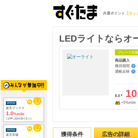
共通ポイント
【ネッ
LEDライトならオ
グレード対
商品購入
獲得期間
:
？
通帳反映
:
？
10
8.0
+5%mile
3時間前
楽天ブックス
1.0
%mile
にお申し込みがありました
3時間前
獲得条件
広告の詳細
楽天市場