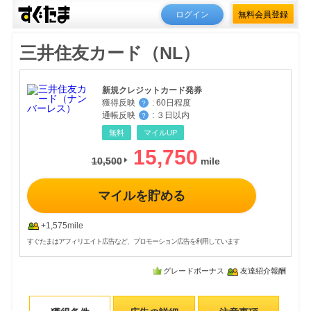
ログイン
無料会員登録
三井住友カード（NL）
新規クレジットカード発券
獲得反映
:
60日程度
？
通帳反映
:
３日以内
？
無料
マイルUP
15,750
10,500
マイルを貯める
+1,575mile
すぐたまはアフィリエイト広告など、プロモーション広告を利用しています
グレードボーナス
友達紹介報酬