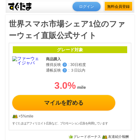
ログイン
無料会員登録
世界スマホ市場シェア1位のファ
ーウェイ直販公式サイト
グレード対象
商品購入
獲得反映
:
30日程度
？
通帳反映
:
３日以内
？
3.0
%
マイルを貯める
+5%mile
すぐたまはアフィリエイト広告など、プロモーション広告を利用しています
グレードボーナス
友達紹介報酬