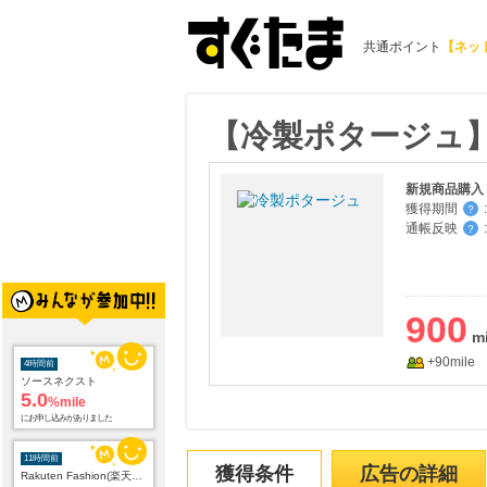
共通ポイント
【ネッ
【冷製ポタージュ
新規商品購入
獲得期間
:
？
通帳反映
:
？
900
+90mile
4時間前
ソースネクスト
5.0
%mile
にお申し込みがありました
11時間前
獲得条件
広告の詳細
Rakuten Fashion(楽天ファッション)