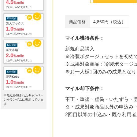
4.5
%mile
にお申し込みがありました
12時間前
商品価格
4,860円（税込）
楽天ブックス
1.0
%mile
にお申し込みがありました
マイル獲得条件：
12時間前
新規商品購入
楽天市場
2.0
%mile
※冷製ポタージュセットを初めて
にお申し込みがありました
※成果対象商品：冷製ポタージ
※お一人様1回のみの成果となり
12時間前
楽天Kobo
1.0
%mile
にお申し込みがありました
マイル却下条件：
※最近参加されたキャンペー
不正・重複・虚偽・いたずら・登
13時間前
ンをランダムに表示していま
HMV & BOOKS online
す
タ・成果対象商品以外の申込み・
3.0
%mile
2回目以降の申込み・既存利用
にお申し込みがありました
18時間前
Yahoo!ショッピング
2.0
%mile