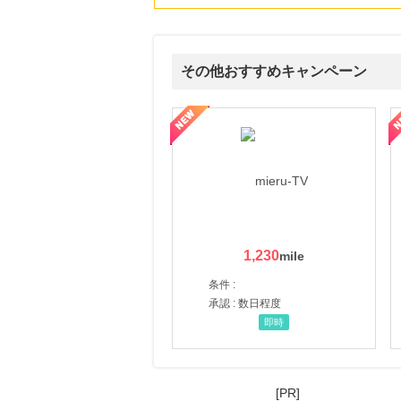
にお申し込みがありました
18時間前
国内最大級の総合電子書籍ストア ブックライブ
3.0
その他おすすめキャンペーン
%mile
にお申し込みがありました
ni】妊活期のための葉酸サプリ
【LOJEL公式サイト】スーツケース・バッグ
【ロデオドライブ】創業70
18時間前
Qoo10
3.0
%mile
にお申し込みがありました
2時間前
Zoff（ゾフ）公式オンラインストア
5.0
%mile
にお申し込みがありました
1,230
条件 :
承認 : 数日程度
即時
[PR]