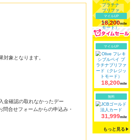
マイルUP
18,200
mile
詳細
マイルUP
成果対象となります。
18,200
mile
詳細
無料
に入金確認の取れなかったデー
、お問合せフォームからの申込み・
31,999
mile
もっと見る