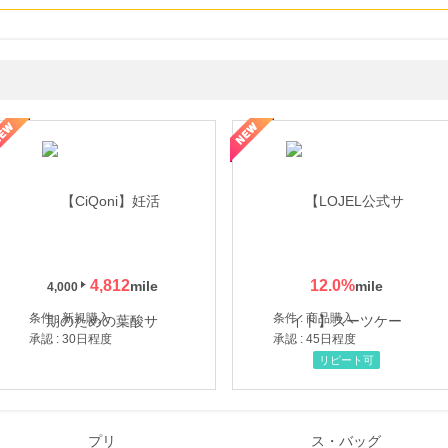
年の信頼と高価買取を実現！ブランド品・貴金属の無料査定
4,812
12.0
%
4,000
条件 : 新規購入
条件 : 商品購入
承認 : 30日程度
承認 : 45日程度
リピート可