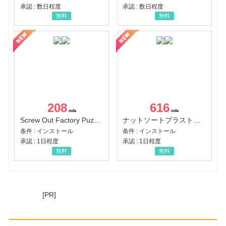
承認 : 数日程度
承認 : 数日程度
無料
無料
208
616
Screw Out Factory Puzzle 3D（経験値バーのマイルストーンを5にする（ユーザーレベル5に到達する））（Android）
ナットソートブラスト：カラーパズル（チャレンジ11完了）（Android）
条件 : インストール
条件 : インストール
承認 : 1日程度
承認 : 1日程度
無料
無料
[PR]