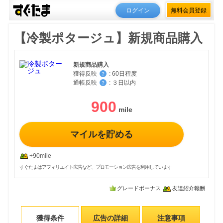
ログイン
無料会員登録
【冷製ポタージュ】新規商品購入
新規商品購入
獲得反映
:
60日程度
？
通帳反映
:
３日以内
？
900
マイルを貯める
+90mile
すぐたまはアフィリエイト広告など、プロモーション広告を利用しています
グレードボーナス
友達紹介報酬
獲得条件
広告の詳細
注意事項