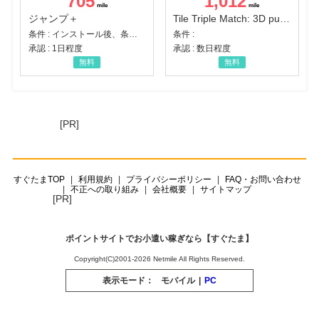
705
1,012
ジャンプ＋
Tile Triple Match: 3D puzzle
条件 : インストール後、条件達成
条件 :
承認 : 1日程度
承認 : 数日程度
無料
無料
[PR]
すぐたまTOP
利用規約
プライバシーポリシー
FAQ・お問い合わせ
不正への取り組み
会社概要
サイトマップ
[PR]
ポイントサイトでお小遣い稼ぎなら【すぐたま】
Copyright(C)2001-2026 Netmile All Rights Reserved.
表示モード：
モバイル
|
PC