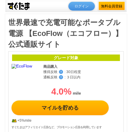
ログイン
無料会員登録
世界最速で充電可能なポータブル
電源 【EcoFlow（エコフロー）】
公式通販サイト
グレード対象
商品購入
獲得反映
:
30日程度
？
通帳反映
:
３日以内
？
4.0
%
マイルを貯める
+5%mile
すぐたまはアフィリエイト広告など、プロモーション広告を利用しています