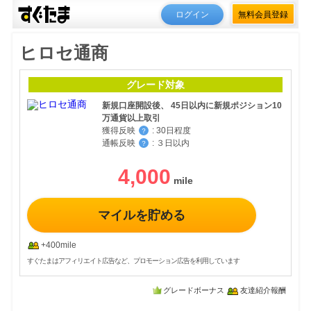
ログイン
無料会員登録
ヒロセ通商
グレード対象
新規口座開設後、 45日以内に新規ポジション10
万通貨以上取引
獲得反映
:
30日程度
？
通帳反映
:
３日以内
？
4,000
マイルを貯める
+400mile
すぐたまはアフィリエイト広告など、プロモーション広告を利用しています
グレードボーナス
友達紹介報酬