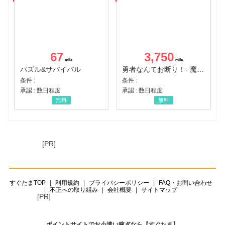
67
3,750
パズル&サバイバル
勇者なんてお断り！- 魔王の力で異世界征服
条件 :
条件 :
承認 : 数日程度
承認 : 数日程度
無料
無料
[PR]
すぐたまTOP
利用規約
プライバシーポリシー
FAQ・お問い合わせ
不正への取り組み
会社概要
サイトマップ
[PR]
ポイントサイトでお小遣い稼ぎなら【すぐたま】