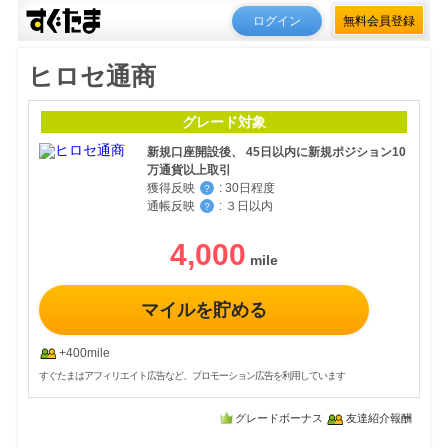
ログイン
無料会員登録
ヒロセ通商
グレード対象
新規口座開設後、 45日以内に新規ポジション10
万通貨以上取引
獲得反映
:
30日程度
？
通帳反映
:
３日以内
？
4,000
マイルを貯める
+400mile
すぐたまはアフィリエイト広告など、プロモーション広告を利用しています
グレードボーナス
友達紹介報酬