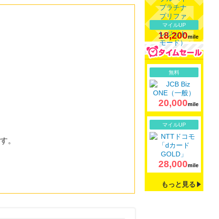
マイルUP
18,200
mile
詳細
無料
20,000
mile
詳細
マイルUP
ます。
28,000
mile
もっと見る