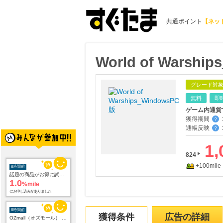
共通ポイント
【ネッ
World of Warshi
グレード対
無料
即
ゲーム内通貨
獲得期間
:
？
通帳反映
:
？
1,
824
+100mile
8時間前
話題の商品がお得に試せる【サンプル百貨店】ちょっプル申込
1.0
%mile
にお申し込みがありました
8時間前
獲得条件
広告の詳細
OZmall（オズモール） グルメ予約