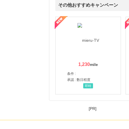
にお申し込みがありました
その他おすすめキャンペーン
15時間前
アニメ、グッズ、ゲーム、声優、フィギュア多数販売のチェーンストア【ゲーマーズ】
ni】妊活期のための葉酸サプリ
【LOJEL公式サイト】スーツケース・バッグ
【ロデオドライブ】創業70
2.0
%mile
にお申し込みがありました
2時間前
楽天市場
2.0
%mile
にお申し込みがありました
1,230
2時間前
楽天ブックス
1.0
条件 :
%mile
にお申し込みがありました
承認 : 数日程度
即時
[PR]