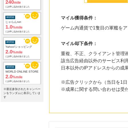
240
mile
にお申し込みがありました
マイル獲得条件：
8時間前
じゃらんnet
1.0
%mile
ゲーム内通貨で1隻目の軍艦をア
にお申し込みがありました
8時間前
マイル却下条件：
Yahoo!ショッピング
2.0
%mile
重複、不正、クライアント管理
にお申し込みがありました
該当広告経由以外のサービス利
日本以外のIPアドレスからの成
8時間前
WORLD ONLINE STORE
2.0
%mile
※広告クリックから（当日を1日
にお申し込みがありました
※成果に関する問い合わせは受
※最近参加されたキャンペー
11時間前
ンをランダムに表示していま
ブックオフオンライン販売
す
3.0
%mile
にお申し込みがありました
13時間前
ニッセン
1.0
%mile