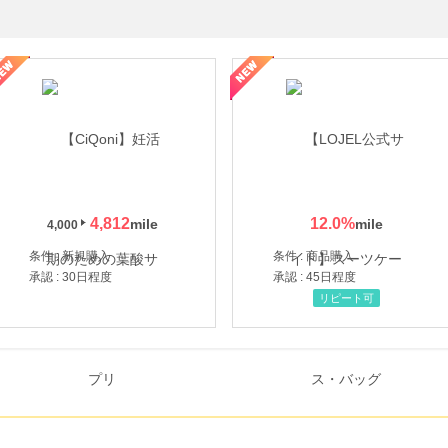
年の信頼と高価買取を実現！ブランド品・貴金属の無料査定
4,812
12.0
%
4,000
条件 : 新規購入
条件 : 商品購入
承認 : 30日程度
承認 : 45日程度
リピート可