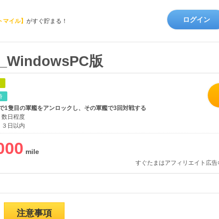
ログイン
トマイル】
がすぐ貯まる！
ps_WindowsPC版
象
時
で1隻目の軍艦をアンロックし、その軍艦で3回対戦する
数日程度
３日以内
000
すぐたまはアフィリエイト広告
注意事項