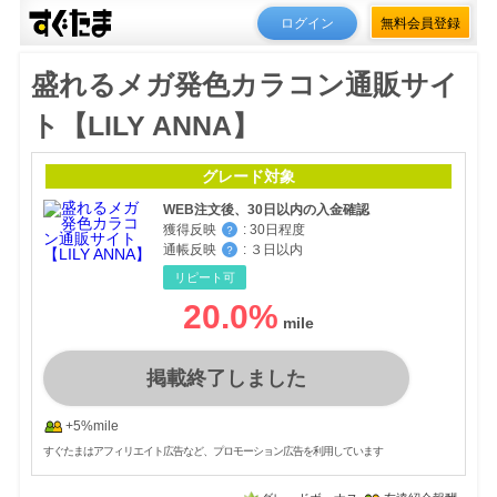
ログイン
無料会員登録
盛れるメガ発色カラコン通販サイ
ト【LILY ANNA】
グレード対象
WEB注文後、30日以内の入金確認
獲得反映
:
30日程度
？
通帳反映
:
３日以内
？
リピート可
20.0
%
掲載終了しました
+5%mile
すぐたまはアフィリエイト広告など、プロモーション広告を利用しています