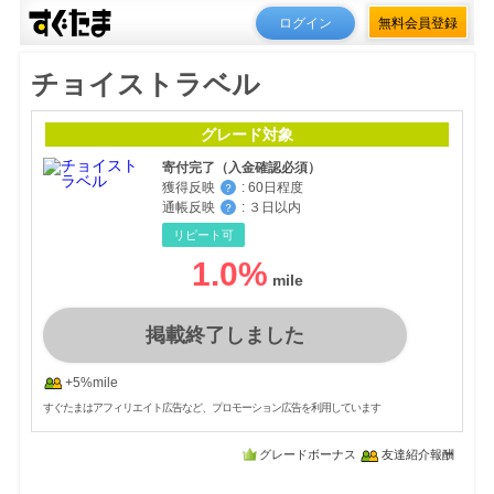
ログイン
無料会員登録
チョイストラベル
グレード対象
寄付完了（入金確認必須）
獲得反映
:
60日程度
？
通帳反映
:
３日以内
？
リピート可
1.0
%
掲載終了しました
+5%mile
すぐたまはアフィリエイト広告など、プロモーション広告を利用しています
グレードボーナス
友達紹介報酬