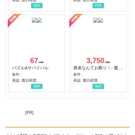
無料
即時
67
3,750
パズル&サバイバル
勇者なんてお断り！- 魔王の力で異世界征服
条件 :
条件 :
承認 : 数日程度
承認 : 数日程度
無料
無料
[PR]