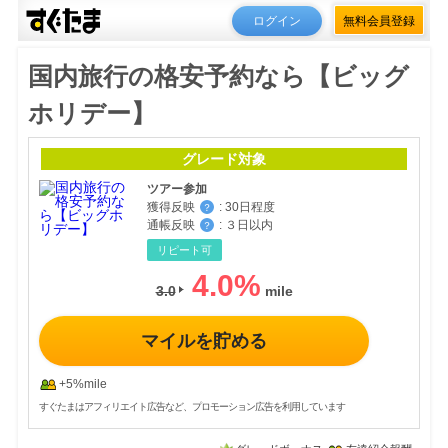
ログイン
無料会員登録
国内旅行の格安予約なら【ビッグ
ホリデー】
グレード対象
ツアー参加
獲得反映
:
30日程度
？
通帳反映
:
３日以内
？
リピート可
4.0
%
3.0
マイルを貯める
+5%mile
すぐたまはアフィリエイト広告など、プロモーション広告を利用しています