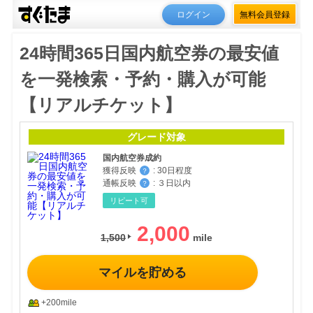
ログイン
無料会員登録
24時間365日国内航空券の最安値
を一発検索・予約・購入が可能
【リアルチケット】
グレード対象
国内航空券成約
獲得反映
:
30日程度
？
通帳反映
:
３日以内
？
リピート可
2,000
1,500
マイルを貯める
+200mile