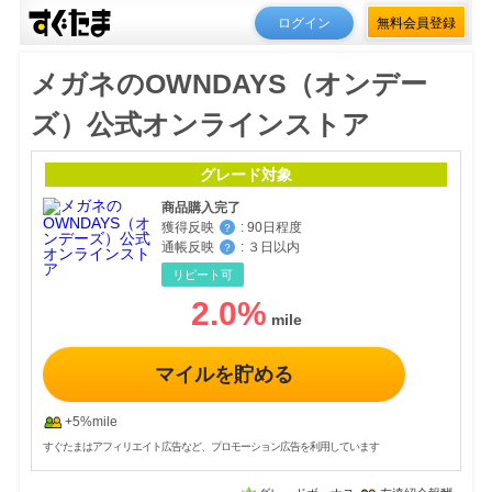
ログイン
無料会員登録
メガネのOWNDAYS（オンデー
ズ）公式オンラインストア
グレード対象
商品購入完了
獲得反映
:
90日程度
？
通帳反映
:
３日以内
？
リピート可
2.0
%
マイルを貯める
+5%mile
すぐたまはアフィリエイト広告など、プロモーション広告を利用しています