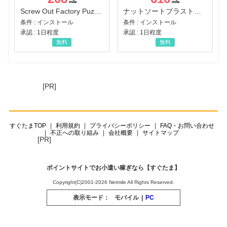
Screw Out Factory Puzzle 3D（経験値バーのマイルストーンを5にする（ユーザーレベル5に到達する））（Android）
ナットソートブラスト：カラーパズル（チャレンジ11完了）（Android）
条件 : インストール
条件 : インストール
承認 : 1日程度
承認 : 1日程度
無料
無料
[PR]
すぐたまTOP
利用規約
プライバシーポリシー
FAQ・お問い合わせ
不正への取り組み
会社概要
サイトマップ
[PR]
ポイントサイトでお小遣い稼ぎなら【すぐたま】
Copyright(C)2001-2026 Netmile All Rights Reserved.
表示モード：
モバイル
|
PC