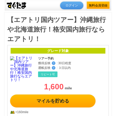
ログイン
無料会員登録
【エアトリ国内ツアー】沖縄旅行
や北海道旅行！格安国内旅行なら
エアトリ！
グレード対象
ツアー予約
獲得反映
:
30日程度
？
通帳反映
:
３日以内
？
リピート可
1,600
マイルを貯める
+160mile