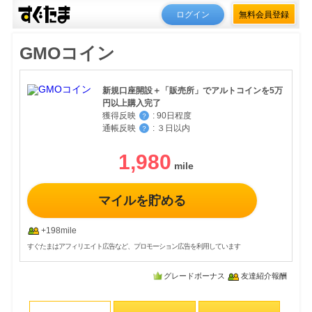
ログイン
無料会員登録
GMOコイン
新規口座開設＋「販売所」でアルトコインを5万
円以上購入完了
獲得反映
:
90日程度
？
通帳反映
:
３日以内
？
1,980
マイルを貯める
+198mile
すぐたまはアフィリエイト広告など、プロモーション広告を利用しています
グレードボーナス
友達紹介報酬