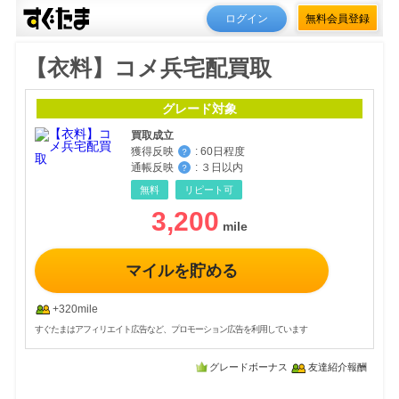
ログイン
無料会員登録
【衣料】コメ兵宅配買取
グレード対象
買取成立
獲得反映
:
60日程度
？
通帳反映
:
３日以内
？
無料
リピート可
3,200
マイルを貯める
+320mile
すぐたまはアフィリエイト広告など、プロモーション広告を利用しています
グレードボーナス
友達紹介報酬