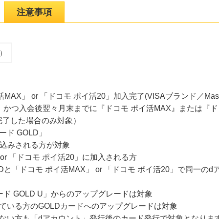
注意事項
込）
X」 or 「ドコモ ポイ活20」加入完了(VISAブランド／Mast
、かつ入会後翌々月末までに『ドコモ ポイ活MAX』または『ド
完了した場合のみ対象）
ド GOLD」
申込みされる方が対象
or 「ドコモ ポイ活20」に加入される方
Dと「ドコモ ポイ活MAX」 or 「ドコモ ポイ活20」で同一
ード GOLD U」からのアップグレードは対象
ている方のGOLDカードへのアップグレードは対象
でいない方も「dアカウント」発行後のカード発行で対象となりま