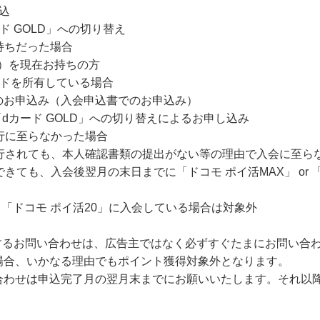
込
ード GOLD」への切り替え
お持ちだった場合
LD）を現在お持ちの方
ードを所有している場合
のお申込み（入会申込書でのお申込み）
ら「dカード GOLD」への切り替えによるお申し込み
行に至らなかった場合
発行されても、本人確認書類の提出がない等の理由で入会に至ら
きても、入会後翌月の末日までに「ドコモ ポイ活MAX」 or 
or 「ドコモ ポイ活20」に入会している場合は対象外
関するお問い合わせは、広告主ではなく必ずすぐたまにお問い合
場合、いかなる理由でもポイント獲得対象外となります。
合わせは申込完了月の翌月末までにお願いいたします。それ以