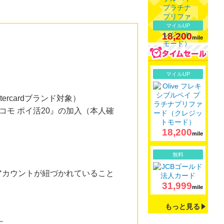
マイルUP
18,200
mile
詳細
マイルUP
ercardブランド対象）
コモ ポイ活20』の加入（本人確
18,200
mile
詳細
無料
のdアカウントが紐づかれていること
31,999
mile
もっと見る
す。