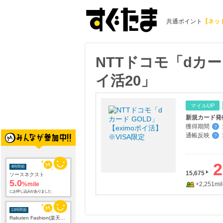
共通ポイント
【ネッ
NTTドコモ「dカー
イ活20」
マイルUP
獲得期間
:
？
通帳反映
:
？
4時間前
ソースネクスト
5.0
%mile
2
にお申し込みがありました
15,675
+2,251mil
11時間前
Rakuten Fashion(楽天ファッション)
4.5
%mile
にお申し込みがありました