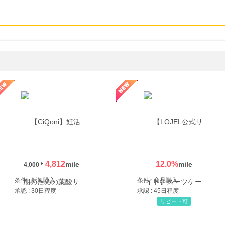
年の信頼と高価買取を実現！ブランド品・貴金属の無料査定
4,812
12.0
%
4,000
条件 : 新規購入
条件 : 商品購入
承認 : 30日程度
承認 : 45日程度
リピート可