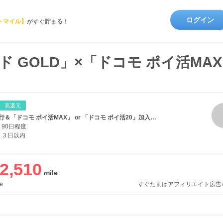
ログイン
トマイル】
がすぐ貯まる！
ド GOLD」×「ドコモ ポイ活MAX」
高還元
新規カード発行＆「ドコモ ポイ活MAX」 or 「ドコモ ポイ活20」加入完了(VISAブランド／Mastercardブランド対象）
90日程度
３日以内
2,510
e
すぐたまはアフィリエイト広告