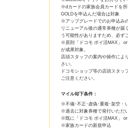
18時間前
※dカードの家族会員カードを所
国内最大級の総合電子書籍ストア ブックライブ
3.0
%mile
GOLDを申込んだ場合は対象
にお申し込みがありました
※アップグレードでのお申込みの
18時間前
リニューアル後の通常券種が届く
Qoo10
う可能性がありますため、必ず
3.0
%mile
にお申し込みがありました
※原則「ドコモ ポイ活MAX」 
が成果対象。
2時間前
Zoff（ゾフ）公式オンラインストア
店頭スタッフの案内や操作によ
5.0
%mile
さい。
にお申し込みがありました
ドコモショップ等の店頭スタッ
4時間前
ご注意ください。
ソースネクスト
5.0
%mile
にお申し込みがありました
マイル却下条件：
※不備･不正･虚偽･重複･架空
※過去に対象券種で発行いただ
※既に「ドコモ ポイ活MAX」 o
※家族カードの新規申込