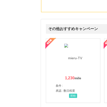
その他おすすめキャンペーン
ni】妊活期のための葉酸サプリ
【LOJEL公式サイト】スーツケース・バッグ
【ロデオドライブ】創業70
1,230
条件 :
承認 : 数日程度
即時