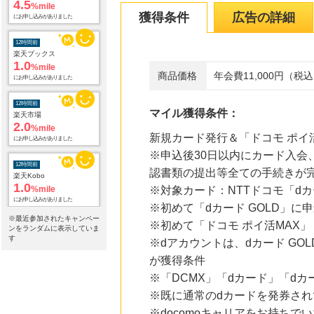
12時間前
獲得条件
広告の詳細
楽天ブックス
1.0
%mile
にお申し込みがありました
商品価格
年会費11,000円（税
12時間前
楽天市場
2.0
%mile
にお申し込みがありました
マイル獲得条件：
12時間前
新規カード発行＆「ドコモ ポイ活MA
楽天Kobo
※申込後30日以内にカード入会
1.0
%mile
にお申し込みがありました
認書類の提出等全ての手続きが
※対象カード：NTTドコモ「dカー
13時間前
※初めて「dカード GOLD」に
HMV & BOOKS online
3.0
※最近参加されたキャンペー
%mile
※初めて「ドコモ ポイ活MAX」 
ンをランダムに表示していま
にお申し込みがありました
す
※dアカウントは、dカード GOL
18時間前
が獲得条件
Yahoo!ショッピング
※「DCMX」「dカード」「dカ
2.0
%mile
にお申し込みがありました
※既に通常のdカードを発券され
※docomoキャリアをお持ち