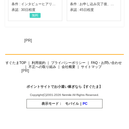
条件 : インタビューヒアリング完了
条件 : お申し込み完了後、決済登録完了と1ヶ月以内のサーバー初回設置。
承認 : 30日程度
承認 : 45日程度
無料
[PR]
すぐたまTOP
利用規約
プライバシーポリシー
FAQ・お問い合わせ
不正への取り組み
会社概要
サイトマップ
[PR]
ポイントサイトでお小遣い稼ぎなら【すぐたま】
Copyright(C)2001-2026 Netmile All Rights Reserved.
表示モード：
モバイル
|
PC