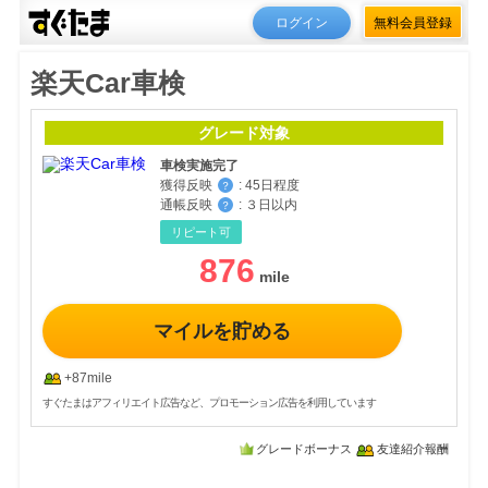
ログイン
無料会員登録
楽天Car車検
グレード対象
車検実施完了
獲得反映
:
45日程度
？
通帳反映
:
３日以内
？
リピート可
876
マイルを貯める
+87mile
すぐたまはアフィリエイト広告など、プロモーション広告を利用しています
グレードボーナス
友達紹介報酬