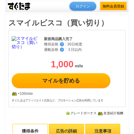
ログイン
無料会員登録
スマイルビスコ（買い切り）
新規商品購入完了
獲得反映
:
30日程度
？
通帳反映
:
３日以内
？
1,000
マイルを貯める
+100mile
すぐたまはアフィリエイト広告など、プロモーション広告を利用しています
グレードボーナス
友達紹介報酬
獲得条件
広告の詳細
注意事項