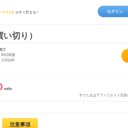
ログイン
トマイル】
がすぐ貯まる！
買い切り）
完了
30日程度
３日以内
0
すぐたまはアフィリエイト広告
注意事項