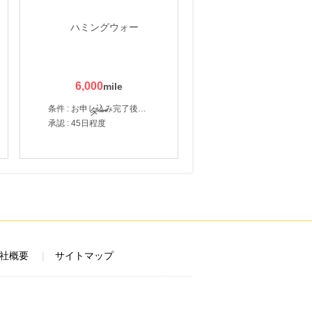
6,000
条件 : お申し込み完了後、決済登録完了と1ヶ月以内のサーバー初回設置。
承認 : 45日程度
社概要
サイトマップ