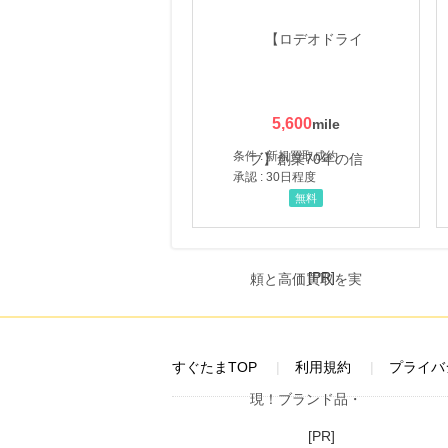
にお申し込みがありました
24時間前
セブンネットショッピング(セブン-イレブン受取なら送料無料)
2.0
%mile
にお申し込みがありました
5,600
24時間前
レコチョク 日本最大級の音楽配信サイト
条件 : 新規買取成約
2.0
%mile
承認 : 30日程度
にお申し込みがありました
無料
2時間前
ブックオフオンライン販売
3.0
%mile
にお申し込みがありました
[PR]
すぐたまTOP
利用規約
プライバ
[PR]