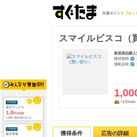
共通ポイント
【ネッ
スマイルビスコ（
新規商品購入
獲得期間
:
？
通帳反映
:
？
1,00
+100mile
17時間前
楽天ブックス
1.0
%mile
にお申し込みがありました
17時間前
獲得条件
広告の詳細
楽天市場