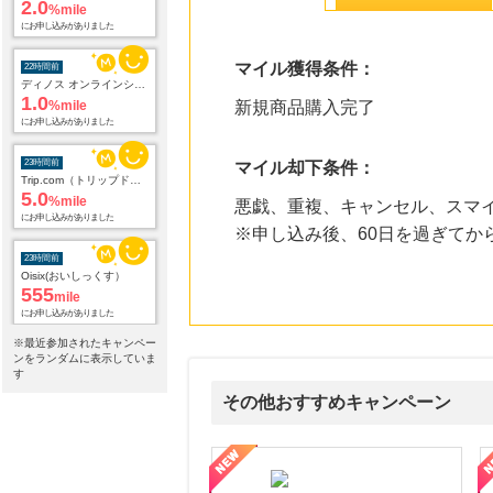
2.0
%mile
にお申し込みがありました
マイル獲得条件：
22時間前
ディノス オンラインショップ
1.0
%mile
新規商品購入完了
にお申し込みがありました
23時間前
マイル却下条件：
Trip.com（トリップドットコム）ホテル
5.0
%mile
悪戯、重複、キャンセル、スマ
にお申し込みがありました
※申し込み後、60日を過ぎて
23時間前
Oisix(おいしっくす）
555
mile
にお申し込みがありました
※最近参加されたキャンペー
23時間前
ンをランダムに表示していま
Pontaリサーチ（お試しアンケート回答）
す
54
mile
その他おすすめキャンペーン
にお申し込みがありました
24時間前
属の無料査定
を美しくをテーマにした商品で女性の美を応援しています
【ITトレンドMoney】相談プロモーション
ハ
Yahoo!ショッピング
2.0
%mile