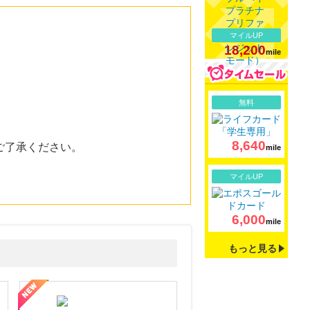
マイルUP
18,200
mile
詳細
無料
8,640
ご了承ください。
mile
詳細
マイルUP
6,000
mile
もっと見る