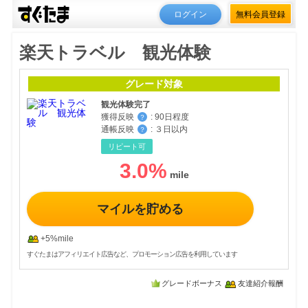
ログイン
無料会員登録
楽天トラベル 観光体験
グレード対象
観光体験完了
獲得反映
:
90日程度
？
通帳反映
:
３日以内
？
リピート可
3.0
%
マイルを貯める
+5%mile
すぐたまはアフィリエイト広告など、プロモーション広告を利用しています
グレードボーナス
友達紹介報酬