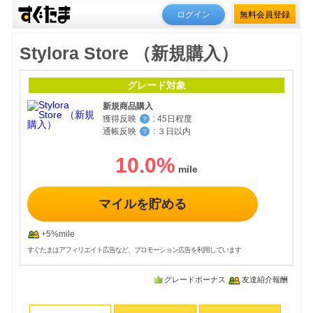
ログイン
無料会員登録
Stylora Store （新規購入）
グレード対象
新規商品購入
獲得反映
:
45日程度
？
通帳反映
:
３日以内
？
10.0
%
マイルを貯める
+5%mile
すぐたまはアフィリエイト広告など、プロモーション広告を利用しています
グレードボーナス
友達紹介報酬