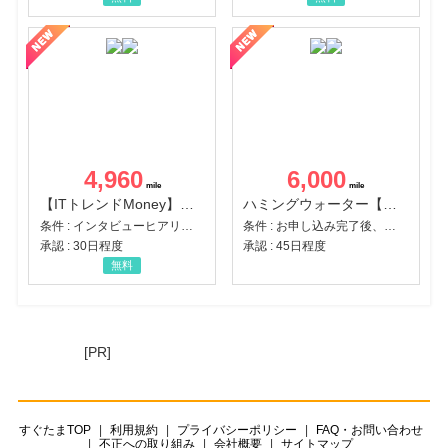
4,960
6,000
【ITトレンドMoney】相談プロモーション
ハミングウォーター【販売代理店】
条件 : インタビューヒアリング完了
条件 : お申し込み完了後、決済登録完了と1ヶ月以内のサーバー初回設置。
承認 : 30日程度
承認 : 45日程度
無料
[PR]
すぐたまTOP
利用規約
プライバシーポリシー
FAQ・お問い合わせ
不正への取り組み
会社概要
サイトマップ