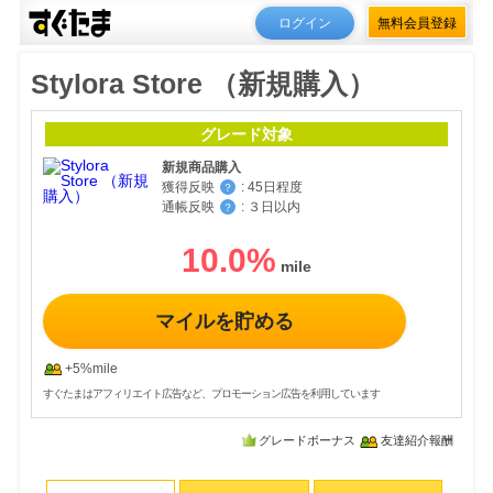
ログイン
無料会員登録
Stylora Store （新規購入）
グレード対象
新規商品購入
獲得反映
:
45日程度
？
通帳反映
:
３日以内
？
10.0
%
マイルを貯める
+5%mile
すぐたまはアフィリエイト広告など、プロモーション広告を利用しています
グレードボーナス
友達紹介報酬