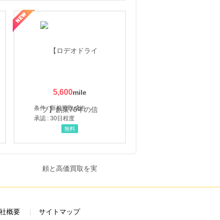
5,600
条件 : 新規買取成約
承認 : 30日程度
無料
社概要
サイトマップ