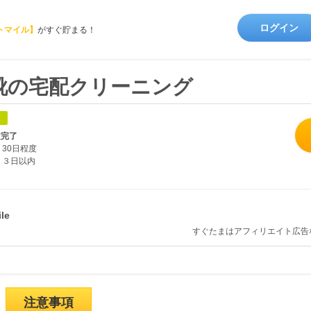
ログイン
トマイル】
がすぐ貯まる！
靴の宅配クリーニング
象
文完了
30日程度
３日以内
すぐたまはアフィリエイト広告
注意事項