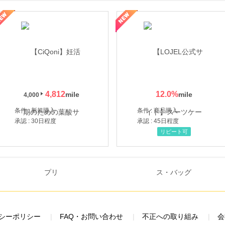
年の信頼と高価買取を実現！ブランド品・貴金属の無料査定
4,812
12.0
%
4,000
条件 : 新規購入
条件 : 商品購入
承認 : 30日程度
承認 : 45日程度
リピート可
シーポリシー
FAQ・お問い合わせ
不正への取り組み
会