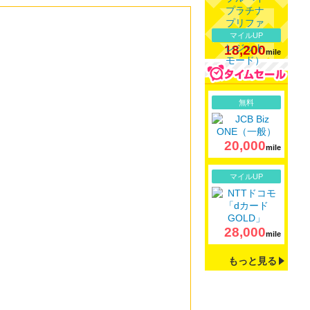
マイルUP
18,200
mile
詳細
無料
20,000
mile
詳細
マイルUP
28,000
mile
もっと見る