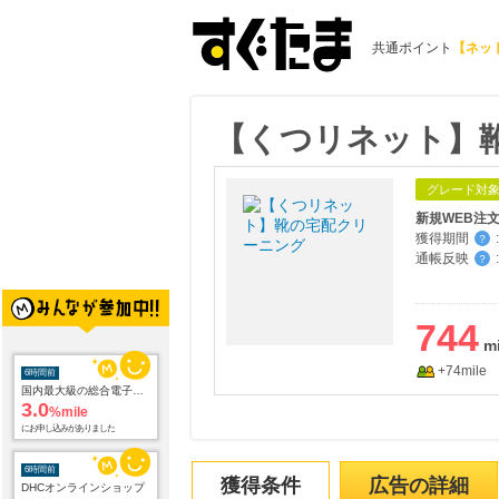
共通ポイント
【ネッ
【くつリネット】
グレード対
新規WEB注
獲得期間
:
？
通帳反映
:
？
744
+74mile
6時間前
国内最大級の総合電子書籍ストア ブックライブ
3.0
%mile
にお申し込みがありました
6時間前
獲得条件
広告の詳細
DHCオンラインショップ