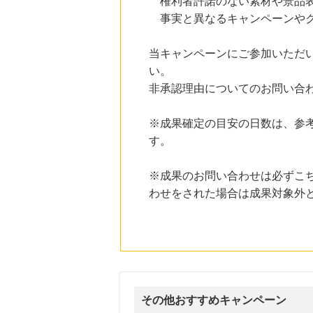
権利者許諾のない素材や景品表
にお申し込みがありました
事実と異なるキャンペーンやク
24時間前
楽天ブックス
当キャンペーンにご参加いただ
1.0
%mile
にお申し込みがありました
い。
非承認理由についてのお問い合
24時間前
楽天市場
2.0
%mile
※成果確定の目安の日数は、参
にお申し込みがありました
す。
6時間前
OZmall（オズモール） グルメ予約
※成果のお問い合わせは必ずこ
240
mile
にお申し込みがありました
わせをされた場合は成果対象外
6時間前
国内最大級の総合電子書籍ストア ブックライブ
3.0
%mile
にお申し込みがありました
その他おすすめキャンペーン