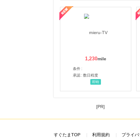
ni】妊活期のための葉酸サプリ
【LOJEL公式サイト】スーツケース・バッグ
【ロデオドライブ】創業70
1,230
条件 :
承認 : 数日程度
即時
[PR]
すぐたまTOP
利用規約
プライバ