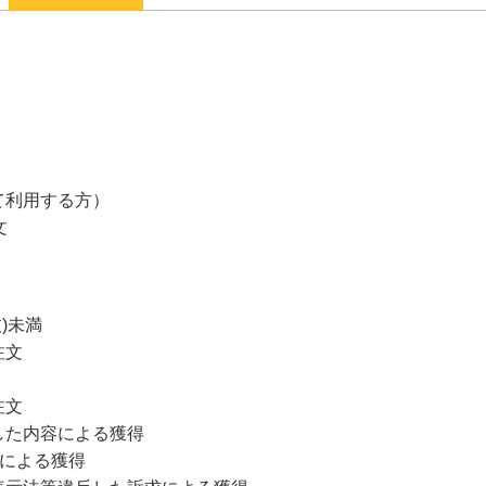
て利用する方）
文
)未満
注文
注文
た内容による獲得
による獲得