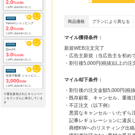
2.0
%mile
にお申し込みがありました
6時間前
商品価格
プランにより異なる
Yahoo!ショッピング
2.0
%mile
にお申し込みがありました
マイル獲得条件：
6時間前
新規WEB注文完了
Qoo10
3.0
%mile
・広告主新規（当広告主を初め
にお申し込みがありました
・割引後5,000円(税抜)以上の注
8時間前
住友不動産 ショッピングシティイオンカード（発行）
マイル却下条件：
3,000
mile
にお申し込みがありました
・割引後の注文金額5,000円(税抜
※最近参加されたキャンペー
・既存顧客、キャンセル、重複
9時間前
ンをランダムに表示していま
ブックオフオンライン販売
す
・不正注文（以下例）
3.0
%mile
悪質なキャンセル・いたずら
にお申し込みがありました
記事レギュレーションに違反し
23時間前
商標KWへのリスティング出稿
ベルーナ
2.0
%mile