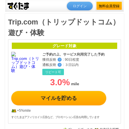
ログイン
無料会員登録
Trip.com（トリップドットコム）
遊び・体験
グレード対象
ご予約の上、サービス利用完了した予約
獲得反映
:
90日程度
？
通帳反映
:
３日以内
？
リピート可
3.0
%
マイルを貯める
+5%mile
すぐたまはアフィリエイト広告など、プロモーション広告を利用しています