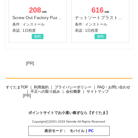
208
616
Screw Out Factory Puzzle 3D（経験値バーのマイルストーンを5にする（ユーザーレベル5に到達する））（Android）
ナットソートブラスト：カラーパズル（チャレンジ11完了）（Android）
条件 : インストール
条件 : インストール
承認 : 1日程度
承認 : 1日程度
無料
無料
[PR]
すぐたまTOP
利用規約
プライバシーポリシー
FAQ・お問い合わせ
不正への取り組み
会社概要
サイトマップ
[PR]
ポイントサイトでお小遣い稼ぎなら【すぐたま】
Copyright(C)2001-2026 Netmile All Rights Reserved.
表示モード：
モバイル
|
PC