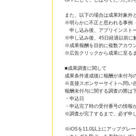
にお申し込みがありました
また、以下の場合は成果対象外
21時間前
Qoo10
※明らかに不正と思われる事例
3.0
%mile
申し込み後、アプリインストー
にお申し込みがありました
※申し込み後、45日経過以前に
14時間前
※成果報酬を目的に複数アカウ
楽天市場
2.0
%mile
※広告クリックから成果に至る
にお申し込みがありました
■成果調査に関して
14時間前
楽天Kobo
成果条件達成後に報酬が未付与
1.0
%mile
※直接スポンサーサイトへ問い
にお申し込みがありました
報酬未付与に関する調査の際は
・申込日
・申込完了時の受付番号の情報
※調査が完了するまで、必ず申
※iOSを11.0以上にアップグレ