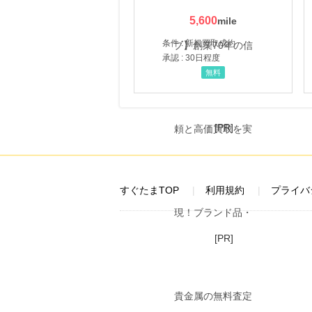
5,600
条件 : 新規買取成約
承認 : 30日程度
無料
[PR]
すぐたまTOP
利用規約
プライバ
[PR]