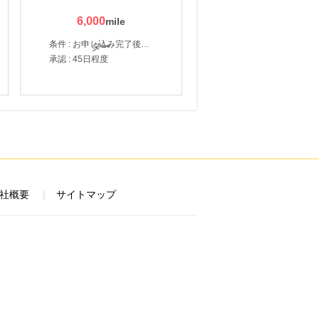
6,000
条件 : お申し込み完了後、決済登録完了と1ヶ月以内のサーバー初回設置。
承認 : 45日程度
社概要
サイトマップ