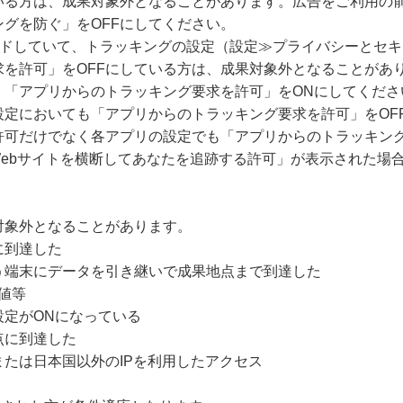
いる方は、成果対象外となることがあります。広告をご利用の
グを防ぐ」をOFFにしてください。
グレードしていて、トラッキングの設定（設定≫プライバシーとセ
求を許可」をOFFにしている方は、成果対象外となることがあ
、「アプリからのトラッキング要求を許可」をONにしてくださ
設定においても「アプリからのトラッキング要求を許可」をOF
許可だけでなく各アプリの設定でも「アプリからのトラッキング
Webサイトを横断してあなたを追跡する許可」が表示された場
対象外となることがあります。
に到達した
う端末にデータを引き継いで成果地点まで到達した
値等
設定がONになっている
点に到達した
たは日本国以外のIPを利用したアクセス