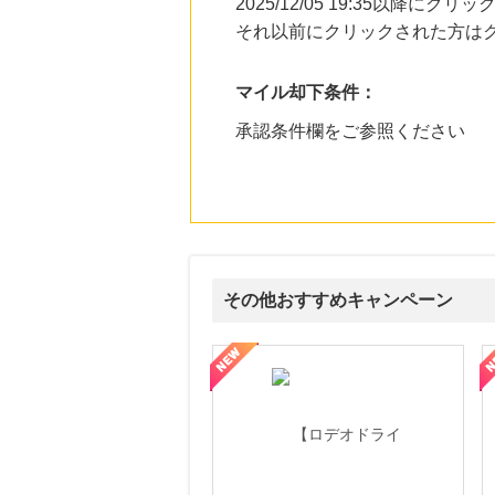
2025/12/05 19:35以降
それ以前にクリックされた方は
マイル却下条件：
承認条件欄をご参照ください
その他おすすめキャンペーン
属の無料査定
を美しくをテーマにした商品で女性の美を応援しています
【ITトレンドMoney】相談プロモーション
ハ