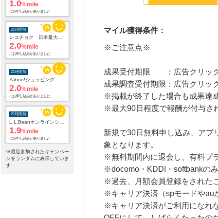
1.0
%mile
にお申し込みがありました
マイル獲得条件：
21時間前
レコチョク 日本最大級の音楽配信サイト
2.0
%mile
※ご注意点※
にお申し込みがありました
成果受付期限 ：広告クリック
21時間前
Yahoo!ショッピング
成果調査受付期限：広告クリック
2.0
%mile
※掲載が終了した場合も成果達
にお申し込みがありました
※最大90日程度で報酬が付与さ
21時間前
L.L.Beanオンラインショップ
1.9
%mile
新規で30日無料申し込み、アプ
にお申し込みがありました
象となります。
※最近参加されたキャンペー
※無料期間内に退会し、有料プ
21時間前
ンをランダムに表示していま
ORBIS オルビス
す
※docomo・KDDI・softba
3.5
%mile
※過去、月額会員登録をされた
にお申し込みがありました
※キャリア決済（spモードやau
21時間前
※キャリア決済がご利用になれ
スチールラックの「ルミナスクラブ」
3.0
%mile
OFFにして、しばらくたったの