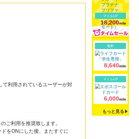
マイルUP
18,200
mile
詳細
無料
8,640
mile
詳細
マイルUP
続して利用されているユーザーが対
6,000
mile
もっと見る
からのご利用を推奨致します。
ドをONにした後、またすぐに