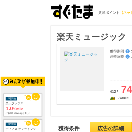
共通ポイント
【ネッ
楽天ミュージック
獲得期間
:
？
通帳反映
:
？
7
412
+74mile
14時間前
楽天ブックス
1.0
%mile
にお申し込みがありました
19時間前
獲得条件
広告の詳細
ディノス オンラインショップ