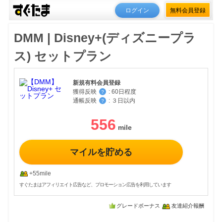
ログイン
無料会員登録
DMM | Disney+(ディズニープラ
ス) セットプラン
新規有料会員登録
獲得反映
:
60日程度
？
通帳反映
:
３日以内
？
556
マイルを貯める
+55mile
すぐたまはアフィリエイト広告など、プロモーション広告を利用しています
グレードボーナス
友達紹介報酬