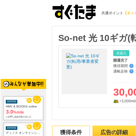
共通ポイント
【ネッ
So-net 光 10ギ
高還元
開通完了
獲得期間
:
？
通帳反映
:
？
30,0
+3,000mil
16時間前
HMV & BOOKS online
3.0
%mile
にお申し込みがありました
20時間前
獲得条件
広告の詳細
ディノス オンラインショップ