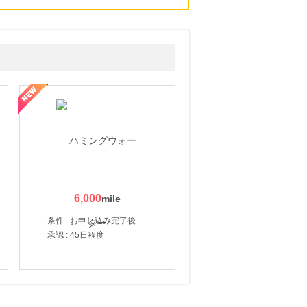
6,000
条件 : お申し込み完了後、決済登録完了と1ヶ月以内のサーバー初回設置。
承認 : 45日程度