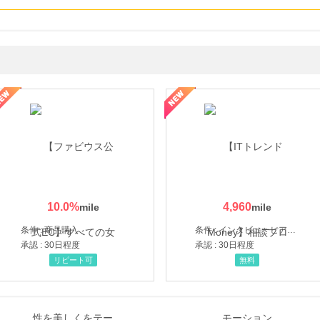
ミングウォーター【販売代理店】
10.0
%
4,960
条件 : 商品購入
条件 : インタビューヒアリング完了
承認 : 30日程度
承認 : 30日程度
リピート可
無料