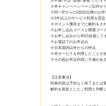
※不備･不正･虚偽･重複･いたず
にお申し込みがありました
※本キャンペーンページ以外か
22時間前
※同一IPからの2回目以降のお申
レコチョク 日本最大級の音楽配信サイト
※2年以上のサービス利用を想
2.0
%mile
にお申し込みがありました
※ポイント獲得までに解約をさ
※お申し込みコースと開通コー
15時間前
※お申し込みから90日経過して
楽天市場
2.0
%mile
※お電話でのお申込み
にお申し込みがありました
※日本国内以外からの申込
15時間前
※本サービスを利用したことが
楽天ブックス
※その他お申込内容に不備があ
1.0
%mile
にお申し込みがありました
【注意事項】
特典内容は予告なく終了または
解約を前提としたご利用と判断