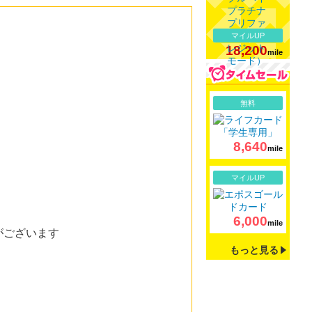
マイルUP
18,200
mile
詳細
無料
8,640
mile
詳細
マイルUP
6,000
mile
がございます
もっと見る