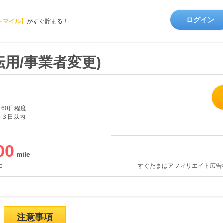
ログイン
トマイル】
がすぐ貯まる！
ガ(転用/事業者変更)
60日程度
３日以内
00
e
すぐたまはアフィリエイト広告
注意事項