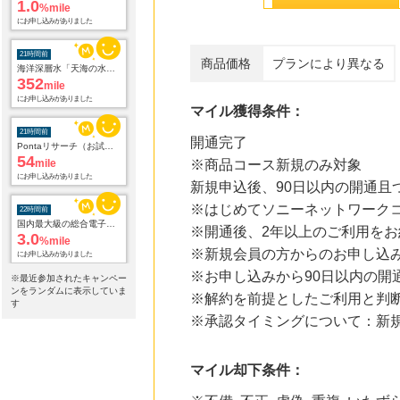
1.0
%mile
にお申し込みがありました
21時間前
商品価格
プランにより異なる
海洋深層水「天海の水」3種類お試しセット
352
mile
にお申し込みがありました
マイル獲得条件：
21時間前
開通完了
Pontaリサーチ（お試しアンケート回答）
54
mile
※商品コース新規のみ対象
にお申し込みがありました
新規申込後、90日以内の開通且
※はじめてソニーネットワーク
22時間前
国内最大級の総合電子書籍ストア ブックライブ
※開通後、2年以上のご利用をお
3.0
%mile
※新規会員の方からのお申し込
にお申し込みがありました
※お申し込みから90日以内の開
※最近参加されたキャンペー
22時間前
ンをランダムに表示していま
※解約を前提としたご利用と判
Qoo10
す
3.0
%mile
※承認タイミングについて：新規
にお申し込みがありました
22時間前
マイル却下条件：
Yahoo!ショッピング
2.0
%mile