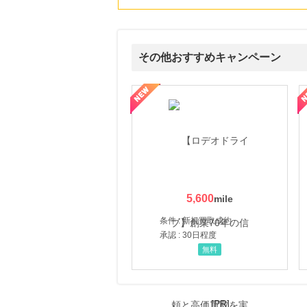
その他おすすめキャンペーン
属の無料査定
を美しくをテーマにした商品で女性の美を応援しています
【ITトレンドMoney】相談プロモーション
ハ
5,600
条件 : 新規買取成約
承認 : 30日程度
無料
[PR]