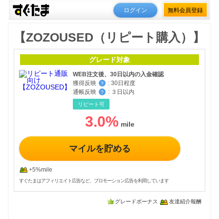
ログイン
無料会員登録
【ZOZOUSED（リピート購入）】
グレード対象
WEB注文後、30日以内の入金確認
獲得反映
:
30日程度
？
通帳反映
:
３日以内
？
リピート可
3.0
%
マイルを貯める
+5%mile
すぐたまはアフィリエイト広告など、プロモーション広告を利用しています
グレードボーナス
友達紹介報酬