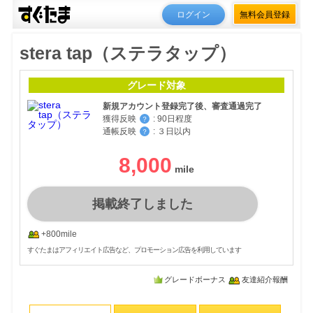
ログイン
無料会員登録
stera tap（ステラタップ）
グレード対象
新規アカウント登録完了後、審査通過完了
獲得反映
:
90日程度
？
通帳反映
:
３日以内
？
8,000
掲載終了しました
+800mile
すぐたまはアフィリエイト広告など、プロモーション広告を利用しています
グレードボーナス
友達紹介報酬