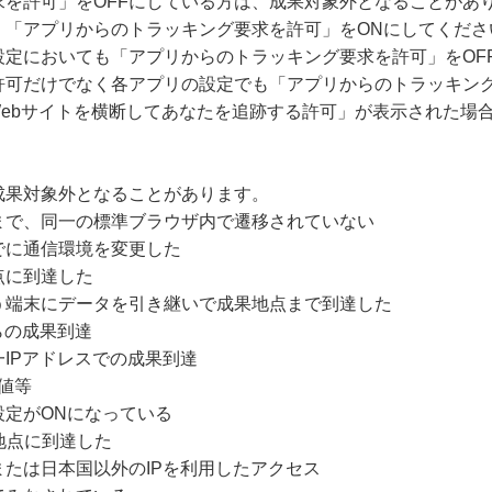
求を許可」をOFFにしている方は、成果対象外となることがあ
、「アプリからのトラッキング要求を許可」をONにしてくださ
設定においても「アプリからのトラッキング要求を許可」をOF
許可だけでなく各アプリの設定でも「アプリからのトラッキング
Webサイトを横断してあなたを追跡する許可」が表示された場
成果対象外となることがあります。
まで、同一の標準ブラウザ内で遷移されていない
でに通信環境を変更した
点に到達した
う端末にデータを引き継いで成果地点まで到達した
らの成果到達
IPアドレスでの成果到達
値等
設定がONになっている
地点に到達した
たは日本国以外のIPを利用したアクセス