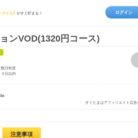
ログイン
トマイル】
がすぐ貯まる！
ンVOD(1320円コース)
象
数日程度
３日以内
すぐたまはアフィリエイト広告
注意事項