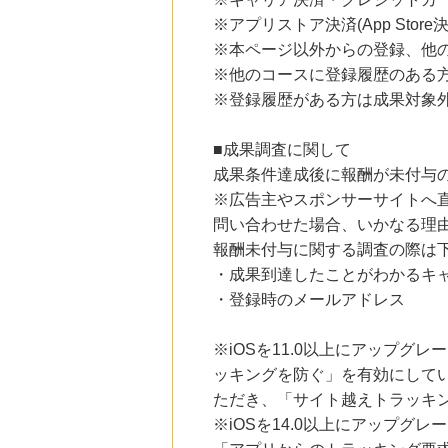
ブックオフオンライン販売
3.0
※アプリストア決済(App Store
%mile
にお申し込みがありました
※本ページ以外からの登録、他
※他のコースに登録履歴のある
24時間前
＠ｃｏｓｍｅ ｓｈｏｐｐｉｎｇ
※登録履歴がある方は成果対象
3.0
%mile
にお申し込みがありました
■成果調査に関して
11時間前
成果条件達成後に報酬が未付与
楽天市場
2.0
※広告主やスポンサーサイトへ
%mile
にお申し込みがありました
問い合わせた場合、いかなる理
報酬未付与に関する調査の際は
11時間前
楽天ブックス
・成果到達したことがわかるキ
1.0
%mile
・登録時のメールアドレス
にお申し込みがありました
※iOSを11.0以上にアップグレ
ッキングを防ぐ」を有効にして
ただき、「サイト越えトラッキン
※iOSを14.0以上にアップ