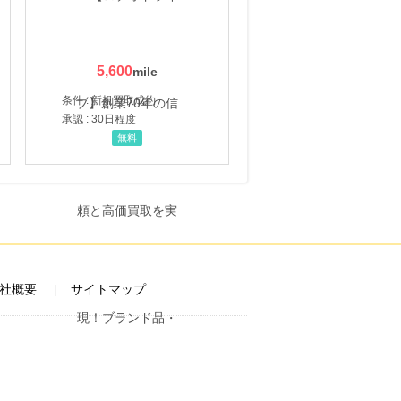
5,600
条件 : 新規買取成約
承認 : 30日程度
無料
社概要
サイトマップ