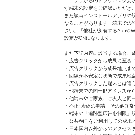
「アプリからのトラッキング要
ず端末の設定をご確認いただき
また該当インストールアプリの
なることがあります。端末での
さい。「他社が所有するAppや
設定がONになります。
また下記内容に該当する場合、
・広告クリックから成果に至る
・広告クリックから成果地点ま
・回線が不安定な状態で成果地
・広告クリックした端末とは違
・他端末での同一IPアドレスか
・他端末やご家族、ご友人と同一
・不正･虚偽の申請、その他異常
・端末の「追跡型広告を制限」
・公共WiFiをご利用しての成果
・日本国内以外からのアクセスま