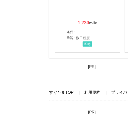
1,230
条件 :
承認 : 数日程度
即時
[PR]
すぐたまTOP
利用規約
プライバ
[PR]