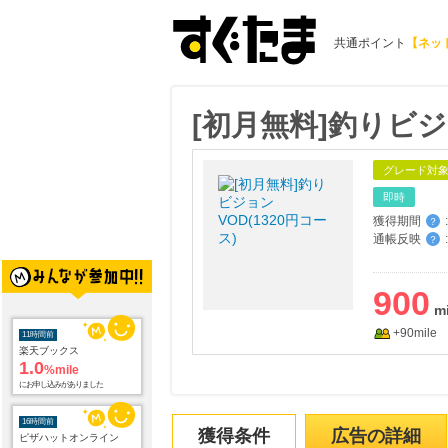
共通ポイント
【ネッ
[初月無料]釣りビジョ
グレード対
即時
獲得期間
:
？
通帳反映
:
？
11時間前
900
楽天ブックス
1.0
%mile
にお申し込みがありました
+90mile
16時間前
ピザハットオンライン
3.0
%mile
にお申し込みがありました
獲得条件
広告の詳細