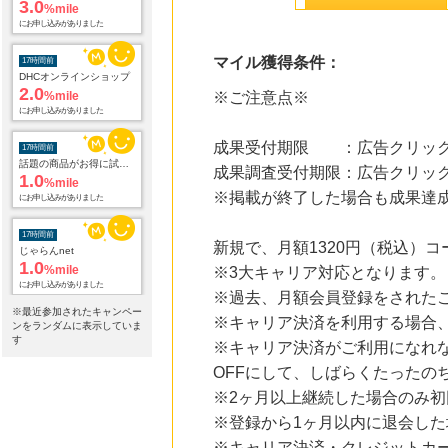
17時間前
DHCオンラインショップ
2.0
%mile
にお申し込みがありました
マイル獲得条件：
17時間前
※ご注意点※
話題の商品がお得に試せる【サンプル百貨店】ちょっプル申込
1.0
%mile
にお申し込みがありました
成果受付期限 ：広告クリック
成果調査受付期限：広告クリック
17時間前
※掲載が終了した場合も成果達
じゃらんnet
1.0
%mile
にお申し込みがありました
新規で、月額1320円（税込）
17時間前
※3大キャリア対応となります。
ホットペッパーグルメ
※過去、月額会員登録をされた
100
mile
※最近参加されたキャンペー
にお申し込みがありました
※キャリア決済を利用する場合、
ンをランダムに表示していま
す
※キャリア決済がご利用になれ
17時間前
Yahoo!ショッピング
OFFにして、しばらくたったの
2.0
%mile
※2ヶ月以上継続した場合のみ初
にお申し込みがありました
※登録から1ヶ月以内に退会した
20時間前
※キャリア決済・クレジットカ