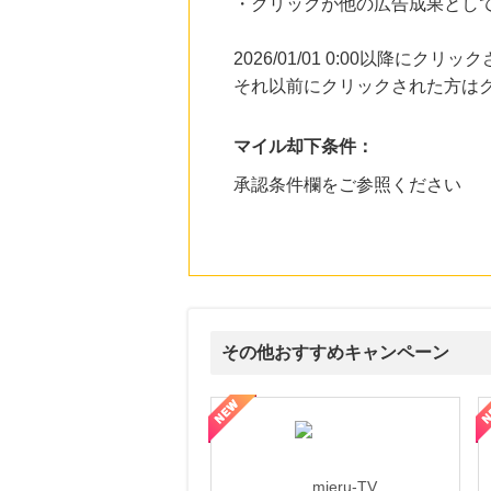
・クリックが他の広告成果とし
2026/01/01 0:00以降に
それ以前にクリックされた方は
マイル却下条件：
承認条件欄をご参照ください
その他おすすめキャンペーン
ni】妊活期のための葉酸サプリ
【LOJEL公式サイト】スーツケース・バッグ
【ロデオドライブ】創業70