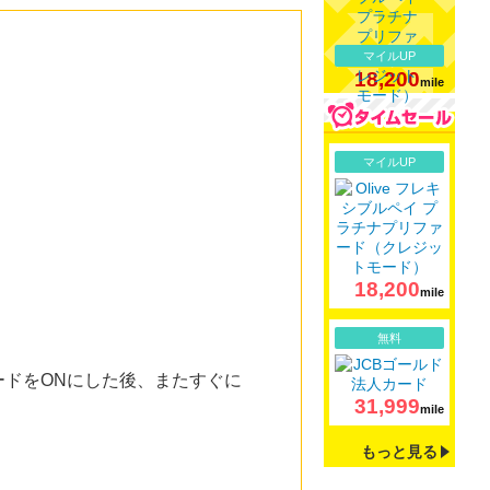
マイルUP
18,200
mile
詳細
マイルUP
18,200
mile
詳細
無料
ドをONにした後、またすぐに
31,999
mile
もっと見る