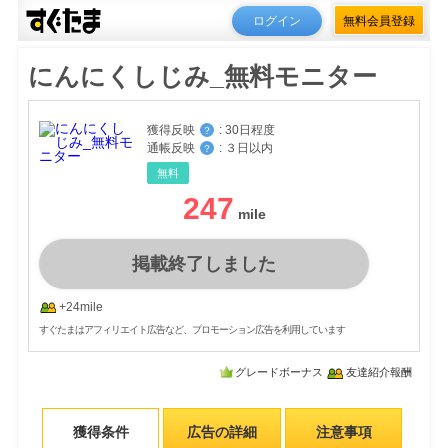
ログイン
無料会員登録
にんにくしじみ_無料モニター
獲得反映
:
30日程度
？
通帳反映
:
３日以内
？
無料
247
掲載終了しました
+24mile
すぐたまはアフィリエイト広告など、プロモーション広告を利用しています
グレードボーナス
友達紹介報酬
獲得条件
広告の詳細
注意事項