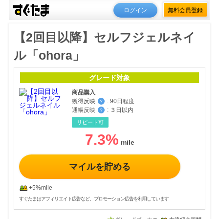
ログイン
無料会員登録
【2回目以降】セルフジェルネイ
ル「ohora」
グレード対象
商品購入
獲得反映
:
90日程度
？
通帳反映
:
３日以内
？
リピート可
7.3
%
マイルを貯める
+5%mile
すぐたまはアフィリエイト広告など、プロモーション広告を利用しています