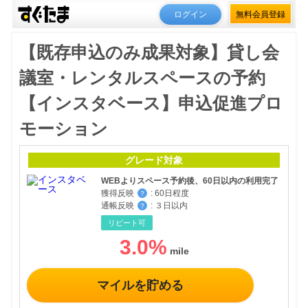
ログイン
無料会員登録
【既存申込のみ成果対象】貸し会
議室・レンタルスペースの予約
【インスタベース】申込促進プロ
モーション
グレード対象
WEBよりスペース予約後、60日以内の利用完了
獲得反映
:
60日程度
？
通帳反映
:
３日以内
？
リピート可
3.0
%
マイルを貯める