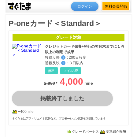
ログイン
無料会員登録
P-oneカード＜Standard＞
グレード対象
クレジットカード発券+発行の翌月末までに１円
以上の利用で成果
獲得反映
:
200日程度
？
通帳反映
:
３日以内
？
無料
マイルUP
4,000
2,880
掲載終了しました
+400mile
すぐたまはアフィリエイト広告など、プロモーション広告を利用しています
グレードボーナス
友達紹介報酬